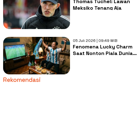
Thomas Tuchel: Lawan
Meksiko Tenang Aja
05 Juli 2026 | 09:49 WIB
Fenomena Lucky Charm
Saat Nonton Piala Dunia,
Mitos atau Efek
Psikologis?
Rekomendasi