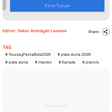
Kirim Tulisan
Editor: Sekar Anindyah Lamase
Share:
TAG
# YoursayPestaBola2026
# piala dunia 2026
# piala dunia
# maroko
# Kanada
# prancis