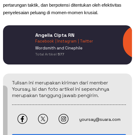
pertarungan taktik, dan berpotensi ditentukan oleh efektivitas
penyelesaian peluang di momen-momen krusial.
Angelia Cipta RN
Facebook
| Instagram
| Twitter
Wordsmith and Cinephile
Total Artikel
577
Tulisan ini merupakan kiriman dari member
Yoursay. Isi dan foto artikel ini sepenuhnya
merupakan tanggung jawab pengirim.
yoursay@suara.com