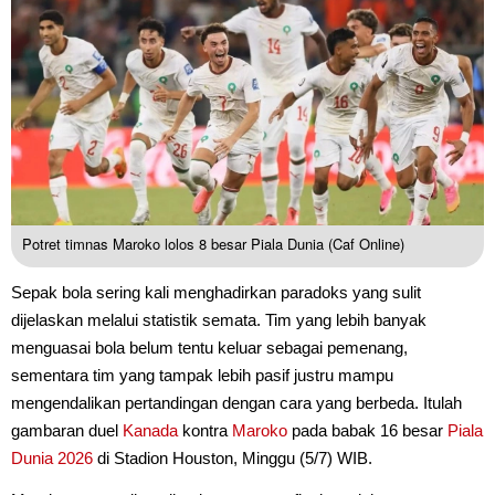
Potret timnas Maroko lolos 8 besar Piala Dunia (Caf Online)
Sepak bola sering kali menghadirkan paradoks yang sulit
dijelaskan melalui statistik semata. Tim yang lebih banyak
menguasai bola belum tentu keluar sebagai pemenang,
sementara tim yang tampak lebih pasif justru mampu
mengendalikan pertandingan dengan cara yang berbeda. Itulah
gambaran duel
Kanada
kontra
Maroko
pada babak 16 besar
Piala
Dunia 2026
di Stadion Houston, Minggu (5/7) WIB.