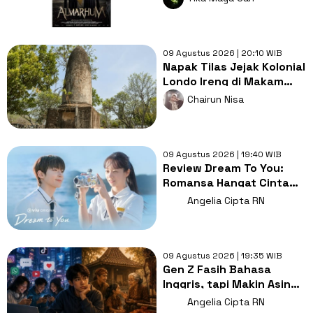
Kearifan Lokal
09 Agustus 2026 | 20:10 WIB
Napak Tilas Jejak Kolonial
Londo Ireng di Makam
Kherkof Purworejo
Chairun Nisa
09 Agustus 2026 | 19:40 WIB
Review Dream To You:
Romansa Hangat Cinta
Pertama, Luka dan
Angelia Cipta RN
Impian
09 Agustus 2026 | 19:35 WIB
Gen Z Fasih Bahasa
Inggris, tapi Makin Asing
dengan Bahasa Ibu,
Angelia Cipta RN