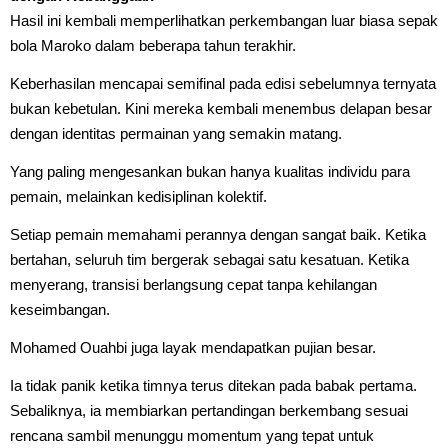
Hasil ini kembali memperlihatkan perkembangan luar biasa sepak
bola Maroko dalam beberapa tahun terakhir.
Keberhasilan mencapai semifinal pada edisi sebelumnya ternyata
bukan kebetulan. Kini mereka kembali menembus delapan besar
dengan identitas permainan yang semakin matang.
Yang paling mengesankan bukan hanya kualitas individu para
pemain, melainkan kedisiplinan kolektif.
Setiap pemain memahami perannya dengan sangat baik. Ketika
bertahan, seluruh tim bergerak sebagai satu kesatuan. Ketika
menyerang, transisi berlangsung cepat tanpa kehilangan
keseimbangan.
Mohamed Ouahbi juga layak mendapatkan pujian besar.
Ia tidak panik ketika timnya terus ditekan pada babak pertama.
Sebaliknya, ia membiarkan pertandingan berkembang sesuai
rencana sambil menunggu momentum yang tepat untuk