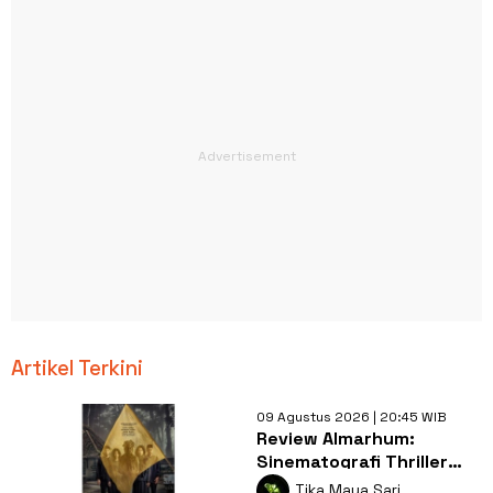
Artikel Terkini
09 Agustus 2026 | 20:45 WIB
Review Almarhum:
Sinematografi Thriller
Misteri Bernyawa
Tika Maya Sari