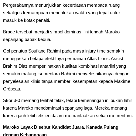
Pergerakannya menunjukkan kecerdasan membaca ruang
sekaligus kemampuan menentukan waktu yang tepat untuk
masuk ke kotak penalti.
Brace tersebut menjadi simbol dominasi lini tengah Maroko
sepanjang babak kedua.
Gol penutup Soufiane Rahimi pada masa injury time semakin
menegaskan betapa efektifnya permainan Atlas Lions. Assist
Brahim Diaz memperlihatkan kualitas kombinasi antarlini yang
semakin matang, sementara Rahimi menyelesaikannya dengan
penyelesaian klinis tanpa memberi kesempatan kepada Maxime
Crépeau.
Skor 3-0 memang terlihat telak, tetapi kemenangan ini bukan lahir
karena Maroko mendominasi sepanjang laga. Mereka menang
karena jauh lebih efisien dalam memanfaatkan setiap momentum.
Maroko Layak Disebut Kandidat Juara, Kanada Pulang
dengan Kebanggaan