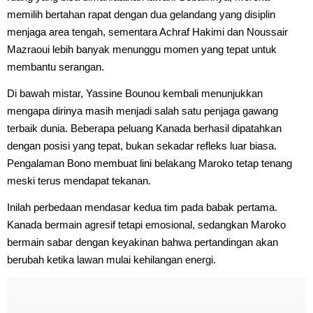
memilih bertahan rapat dengan dua gelandang yang disiplin
menjaga area tengah, sementara Achraf Hakimi dan Noussair
Mazraoui lebih banyak menunggu momen yang tepat untuk
membantu serangan.
Di bawah mistar, Yassine Bounou kembali menunjukkan
mengapa dirinya masih menjadi salah satu penjaga gawang
terbaik dunia. Beberapa peluang Kanada berhasil dipatahkan
dengan posisi yang tepat, bukan sekadar refleks luar biasa.
Pengalaman Bono membuat lini belakang Maroko tetap tenang
meski terus mendapat tekanan.
Inilah perbedaan mendasar kedua tim pada babak pertama.
Kanada bermain agresif tetapi emosional, sedangkan Maroko
bermain sabar dengan keyakinan bahwa pertandingan akan
berubah ketika lawan mulai kehilangan energi.