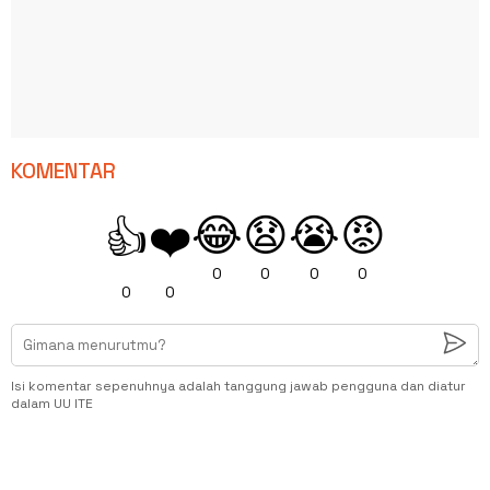
KOMENTAR
😂
😧
😭
😡
👍
❤️
0
0
0
0
0
0
Isi komentar sepenuhnya adalah tanggung jawab pengguna dan diatur
dalam UU ITE