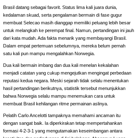
Brasil datang sebagai favorit. Status lima kali juara dunia,
kedalaman skuad, serta pengalaman bermain di fase gugur
membuat Selecao masih dianggap memiliki peluang lebih besar
untuk melangkah ke perempat final. Namun, pertandingan ini jauh
dari kata mudah. Ada fakta menarik yang membayangi Brasil.
Dalam empat pertemuan sebelumnya, mereka belum pernah
satu kali pun mampu mengalahkan Norwegia.
Dua kali bermain imbang dan dua kali menelan kekalahan
menjadi catatan yang cukup mengejutkan mengingat perbedaan
reputasi kedua negara. Meski sejarah tidak selalu menentukan
hasil pertandingan berikutnya, statistik tersebut menunjukkan
bahwa Norwegia selalu mampu menemukan cara untuk
membuat Brasil kehilangan ritme permainan aslinya.
Pelatih Carlo Ancelotti tampaknya memahami ancaman itu
dengan sangat baik. Ia diperkirakan tetap mempertahankan
formasi 4-2-3-1 yang mengutamakan keseimbangan antara