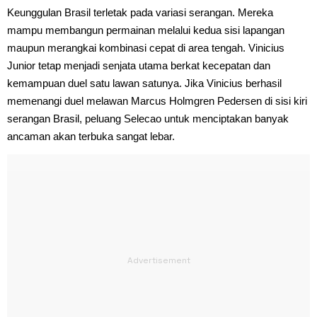
Keunggulan Brasil terletak pada variasi serangan. Mereka
mampu membangun permainan melalui kedua sisi lapangan
maupun merangkai kombinasi cepat di area tengah. Vinicius
Junior tetap menjadi senjata utama berkat kecepatan dan
kemampuan duel satu lawan satunya. Jika Vinicius berhasil
memenangi duel melawan Marcus Holmgren Pedersen di sisi kiri
serangan Brasil, peluang Selecao untuk menciptakan banyak
ancaman akan terbuka sangat lebar.