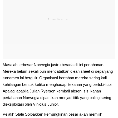
Masalah terbesar Norwegia justru berada di lini pertahanan.
Mereka belum sekali pun mencatatkan clean sheet di sepanjang
turnamen ini bergulir. Organisasi bertahan mereka sering kali
kehilangan bentuk ketika menghadapi tekanan yang bertubi-tubi.
Apalagi apabila Julian Ryerson kembali absen, sisi kanan
pertahanan Norwegia dipastikan menjadi titik yang paling sering
dieksploitasi oleh Vinicius Junior.
Pelatih Stale Solbakken kemungkinan besar akan memilih