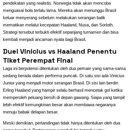
pendekatan yang realistis. Norwegia tidak akan mencoba
menguasai bola terlalu lama. Mereka akan menunggu Brasil
keluar menyerang sebelum melakukan serangan balik
mematikan melalui kecepatan Haaland, Nusa, dan Sorloth.
Strategi tersebut terbukti efektif sepanjang turnamen dan bisa
kembali menjadi ancaman nyata bagi Brasil.
Duel Vinicius vs Haaland Penentu
Tiket Perempat Final
Laga ini berpotensi ditentukan oleh dua pemain yang sama-sama
sedang berada dalam performa puncak. Di satu sisi ada Vinicius
Junior yang menjadi motor serangan Brasil. Di sisi lain berdiri
Erling Haaland yang hampir selalu berhasil mencetak gol ketika
memperoleh peluang bersih di depan gawang. Siapa yang tampil
lebih efektif kemungkinan besar akan membawa negaranya
menuju babak delapan besar.
Meski demikian, pertandingan tidak hanya ditentukan oleh dua