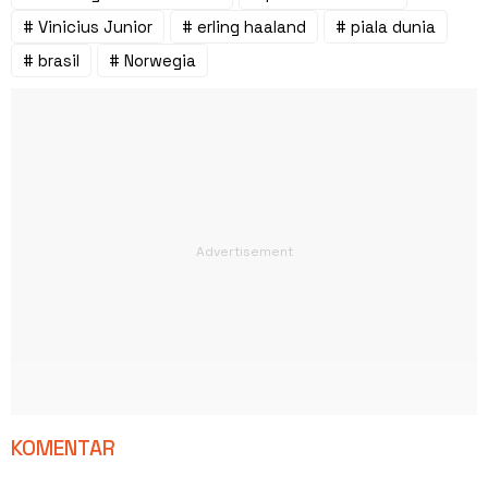
# Vinicius Junior
# erling haaland
# piala dunia
# brasil
# Norwegia
KOMENTAR