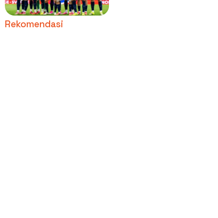
Penalti
Rekomendasi