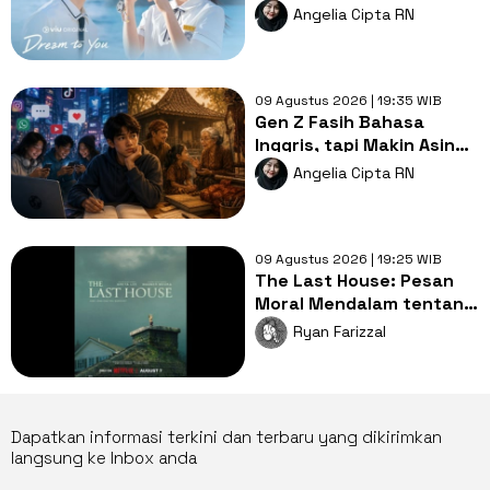
Pertama, Luka dan
Angelia Cipta RN
Impian
09 Agustus 2026 | 19:35 WIB
Gen Z Fasih Bahasa
Inggris, tapi Makin Asing
dengan Bahasa Ibu,
Angelia Cipta RN
Mengapa?
09 Agustus 2026 | 19:25 WIB
The Last House: Pesan
Moral Mendalam tentang
Hubungan Manusia dan
Ryan Farizzal
Alam
Dapatkan informasi terkini dan terbaru yang dikirimkan
langsung ke Inbox anda