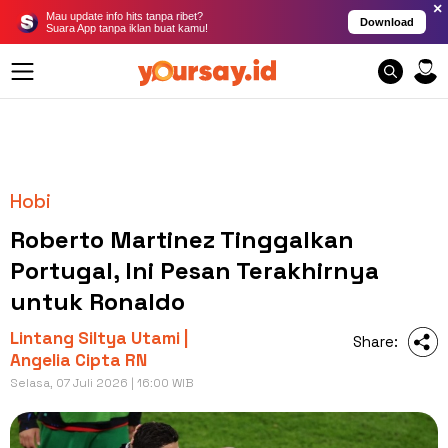
×
Mau update info hits tanpa ribet?
Download
Suara App tanpa iklan buat kamu!
Hobi
Roberto Martinez Tinggalkan
Portugal, Ini Pesan Terakhirnya
untuk Ronaldo
Lintang Siltya Utami |
Share:
Angelia Cipta RN
Selasa, 07 Juli 2026 | 16:00 WIB