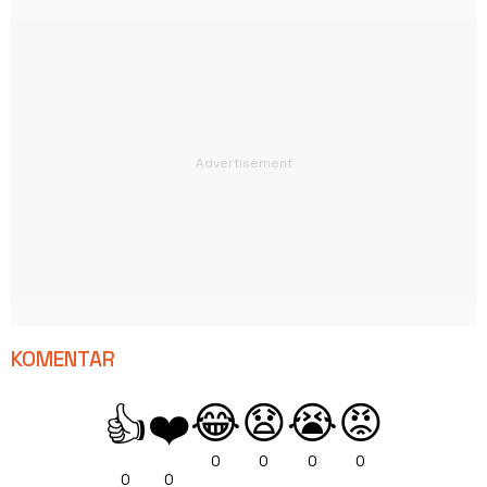
KOMENTAR
😂
😧
😭
😡
👍
❤️
0
0
0
0
0
0