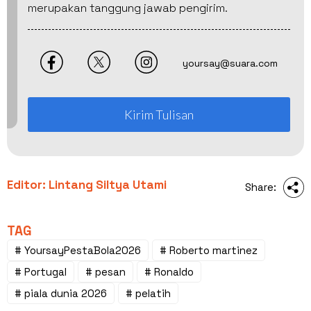
merupakan tanggung jawab pengirim.
yoursay@suara.com
Kirim Tulisan
Editor: Lintang Siltya Utami
Share:
TAG
# YoursayPestaBola2026
# Roberto martinez
# Portugal
# pesan
# Ronaldo
# piala dunia 2026
# pelatih