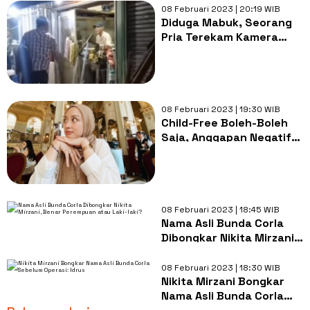
Kata Damai
08 Februari 2023 | 20:19 WIB
Diduga Mabuk, Seorang
Pria Terekam Kamera
Amatir Mengubrak-abrik
Warung Warga di
Jatinegara
08 Februari 2023 | 19:30 WIB
Child-Free Boleh-Boleh
Saja, Anggapan Negatif
Memiliki Anak Itu yang
Keliru!
08 Februari 2023 | 18:45 WIB
Nama Asli Bunda Corla
Dibongkar Nikita Mirzani,
Benar Perempuan atau
Laki-laki?
08 Februari 2023 | 18:30 WIB
Nikita Mirzani Bongkar
Nama Asli Bunda Corla