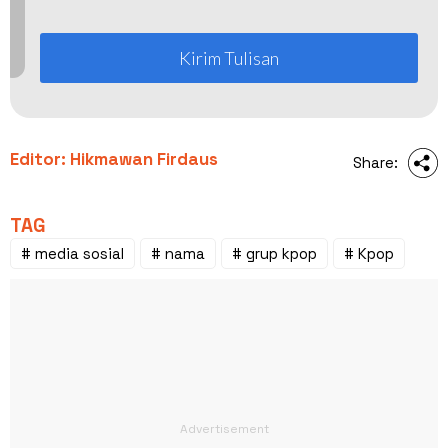
Kirim Tulisan
Editor: Hikmawan Firdaus
Share:
TAG
# media sosial
# nama
# grup kpop
# Kpop