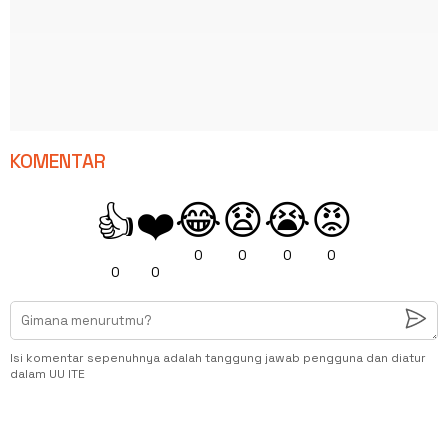
KOMENTAR
😂
😧
😭
😡
👍
❤️
0
0
0
0
0
0
Isi komentar sepenuhnya adalah tanggung jawab pengguna dan diatur
dalam UU ITE