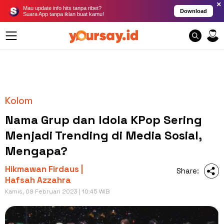
×
Mau update info hits tanpa ribet?
Download
Suara App tanpa iklan buat kamu!
Kolom
Nama Grup dan Idola KPop Sering
Menjadi Trending di Media Sosial,
Mengapa?
Hikmawan Firdaus |
Share:
Hafsah Azzahra
Kamis, 09 Februari 2023 | 10:45 WIB