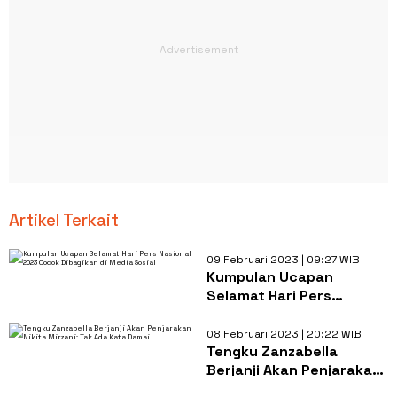
Artikel Terkait
09 Februari 2023 | 09:27 WIB
Kumpulan Ucapan
Selamat Hari Pers
Nasional 2023 Cocok
Dibagikan di Media Sosial
08 Februari 2023 | 20:22 WIB
Tengku Zanzabella
Berjanji Akan Penjarakan
Nikita Mirzani: Tak Ada