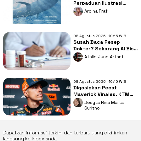
Perpaduan Ilustrasi
Spektakuler dan Sains
Ardina Praf
yang Memikat
08 Agustus 2026 | 10:15 WIB
Susah Baca Resep
Dokter? Sekarang AI Bisa
Menerjemahkannya
Atalie June Artanti
dalam Hitungkan Detik!
08 Agustus 2026 | 10:10 WIB
Digosipkan Pecat
Maverick Vinales, KTM
Bakal Dibenci Pembalap
Desyta Rina Marta
MotoGP?
Guritno
Dapatkan informasi terkini dan terbaru yang dikirimkan
langsung ke Inbox anda