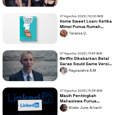
07 Agustus 2026 | 12:00 WIB
Home Sweet Loan: Ketika
Mimpi Punya Rumah
Berhadapan dengan
Tarassa Q.
Realita Hidup
07 Agustus 2026 | 11:45 WIB
Netflix Dikabarkan Batal
Garap Squid Game Versi
Amerika, Apa Alasannya?
Raysazahra A.M
07 Agustus 2026 | 11:36 WIB
Masih Pentingkah
Mahasiswa Punya
LinkedIn di Era AI?
Atalie June Artanti