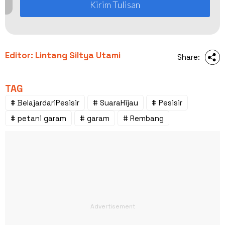
Kirim Tulisan
Editor: Lintang Siltya Utami
Share:
TAG
# BelajardariPesisir
# SuaraHijau
# Pesisir
# petani garam
# garam
# Rembang