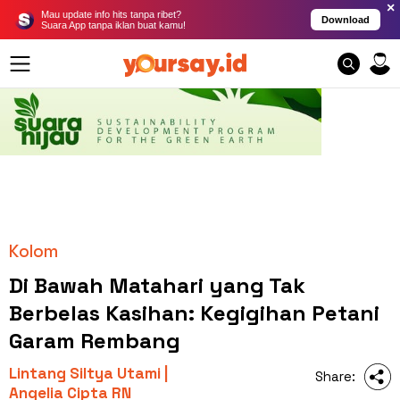
×
Mau update info hits tanpa ribet?
Download
Suara App tanpa iklan buat kamu!
Kolom
Di Bawah Matahari yang Tak
Berbelas Kasihan: Kegigihan Petani
Garam Rembang
Lintang Siltya Utami |
Share:
Angelia Cipta RN