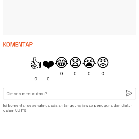
KOMENTAR
😂
😧
😭
😡
👍
❤️
0
0
0
0
0
0
Isi komentar sepenuhnya adalah tanggung jawab pengguna dan diatur
dalam UU ITE