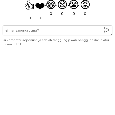
😂
😧
😭
😡
👍
❤️
0
0
0
0
0
0
Isi komentar sepenuhnya adalah tanggung jawab pengguna dan diatur
dalam UU ITE