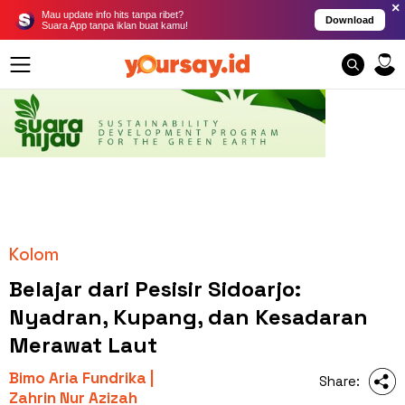
×
Mau update info hits tanpa ribet?
Download
Suara App tanpa iklan buat kamu!
Kolom
Belajar dari Pesisir Sidoarjo:
Nyadran, Kupang, dan Kesadaran
Merawat Laut
Bimo Aria Fundrika |
Share:
Zahrin Nur Azizah