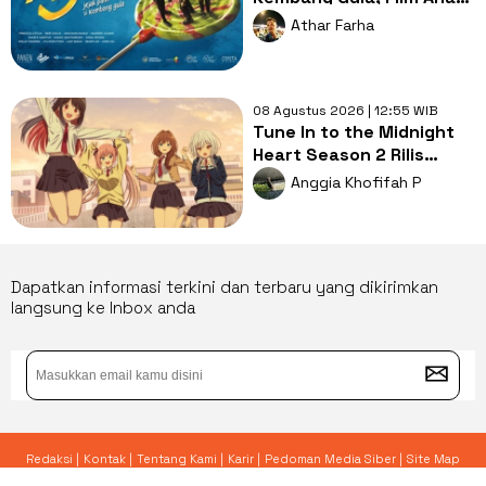
Nggak Harus Kekanak-
Athar Farha
kanakan
08 Agustus 2026 | 12:55 WIB
Tune In to the Midnight
Heart Season 2 Rilis
2027, Hadirkan 2
Anggia Khofifah P
Karakter Baru
Dapatkan informasi terkini dan terbaru yang dikirimkan
langsung ke Inbox anda
Redaksi |
Kontak |
Tentang Kami |
Karir |
Pedoman Media Siber |
Site Map