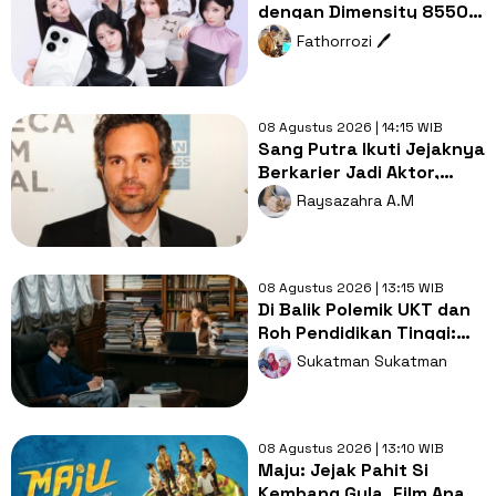
dengan Dimensity 8550
SUPER, Seberapa
Fathorrozi 🖊️
Menarik?
08 Agustus 2026 | 14:15 WIB
Sang Putra Ikuti Jejaknya
Berkarier Jadi Aktor,
Begini Reaksi Mark
Raysazahra A.M
Ruffalo
08 Agustus 2026 | 13:15 WIB
Di Balik Polemik UKT dan
Roh Pendidikan Tinggi:
Saatnya Kampus Elite
Sukatman Sukatman
Berbagi dengan Kampus
Daerah
08 Agustus 2026 | 13:10 WIB
Maju: Jejak Pahit Si
Kembang Gula, Film Anak