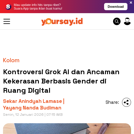
×
Mau update info hits tanpa ribet?
Download
Suara App tanpa iklan buat kamu!
Kolom
Kontroversi Grok AI dan Ancaman
Kekerasan Berbasis Gender di
Ruang Digital
Sekar Anindyah Lamase |
Share:
Yayang Nanda Budiman
Senin, 12 Januari 2026 | 07:15 WIB