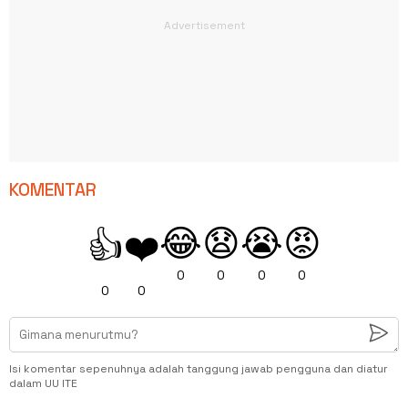
KOMENTAR
😂
😧
😭
😡
👍
❤️
0
0
0
0
0
0
Isi komentar sepenuhnya adalah tanggung jawab pengguna dan diatur
dalam UU ITE