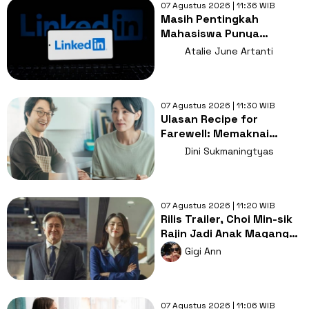
07 Agustus 2026 | 11:36 WIB
Masih Pentingkah
Mahasiswa Punya
LinkedIn di Era AI?
Atalie June Artanti
07 Agustus 2026 | 11:30 WIB
Ulasan Recipe for
Farewell: Memaknai
Perpisahan Lewat
Dini Sukmaningtyas
Sepiring Masakan
07 Agustus 2026 | 11:20 WIB
Rilis Trailer, Choi Min-sik
Rajin Jadi Anak Magang
Han So-hee di The Intern
Gigi Ann
07 Agustus 2026 | 11:06 WIB