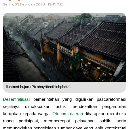
Senin, 09 Februari 2026 | 12:45 WIB
Ilustrasi hujan (Pixabay/tienthinhphoto)
Desentralisasi
pemerintahan yang digulirkan pascareformasi
sejatinya dimaksudkan untuk mendekatkan pengambilan
kebijakan kepada warga.
Otonomi daerah
diharapkan membuka
ruang partisipasi, mempercepat pelayanan publik, serta
memungkinkan pengelolaan sumber daya yang lebih kontekstual