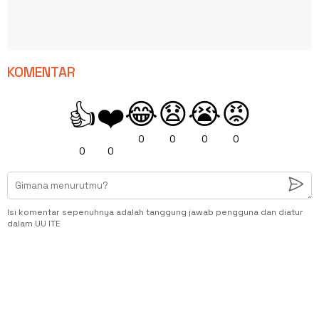
KOMENTAR
😂
😧
😭
😡
👍
❤️
0
0
0
0
0
0
Isi komentar sepenuhnya adalah tanggung jawab pengguna dan diatur
dalam UU ITE