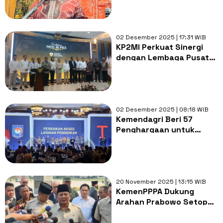
Daftar Lengkapnya!
02 Desember 2025 | 17:31 WIB
KP2MI Perkuat Sinergi
dengan Lembaga Pusat
dan Daerah untuk
Tingkatkan Perlindungan
Pekerja Migran
02 Desember 2025 | 08:18 WIB
Kemendagri Beri 57
Penghargaan untuk
Pemda Berprestasi di
2025
20 November 2025 | 13:15 WIB
KemenPPPA Dukung
Arahan Prabowo Setop
Kerahkan Siswa Sambut
Pejabat