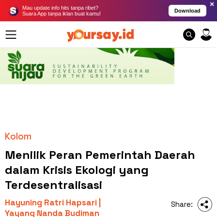
×
Mau update info hits tanpa ribet?
Download
Suara App tanpa iklan buat kamu!
Kolom
Menilik Peran Pemerintah Daerah
dalam Krisis Ekologi yang
Terdesentralisasi
Hayuning Ratri Hapsari |
Share:
Yayang Nanda Budiman