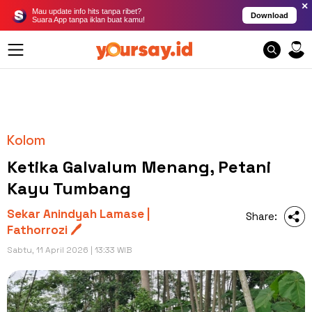
×
Mau update info hits tanpa ribet?
Download
Suara App tanpa iklan buat kamu!
Kolom
Ketika Galvalum Menang, Petani
Kayu Tumbang
Sekar Anindyah Lamase |
Share:
Fathorrozi 🖊️
Sabtu, 11 April 2026 | 13:33 WIB