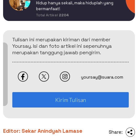
Hidup hanya sekali, maka hiduplah yang
bermanfaat!
Total Artikel
2204
Tulisan ini merupakan kiriman dari member
Yoursay. Isi dan foto artikel ini sepenuhnya
merupakan tanggung jawab pengirim.
yoursay@suara.com
Kirim Tulisan
Editor: Sekar Anindyah Lamase
Share: