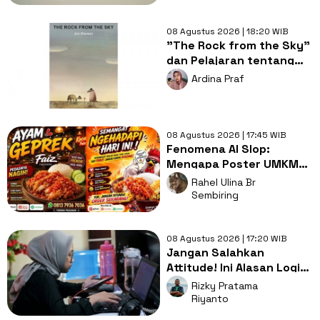
08 Agustus 2026 | 18:20 WIB
"The Rock from the Sky"
dan Pelajaran tentang
Berani Menghadapi
Ardina Praf
Perubahan
08 Agustus 2026 | 17:45 WIB
Fenomena AI Slop:
Mengapa Poster UMKM
Makin Seragam dan Bikin
Rahel Ulina Br
Kita Bosan?
Sembiring
08 Agustus 2026 | 17:20 WIB
Jangan Salahkan
Attitude! Ini Alasan Logis
Kenapa Gen Z Susah Cari
Rizky Pratama
Kerja
Riyanto