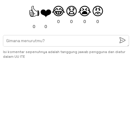
😂
😧
😭
😡
👍
❤️
0
0
0
0
0
0
Isi komentar sepenuhnya adalah tanggung jawab pengguna dan diatur
dalam UU ITE