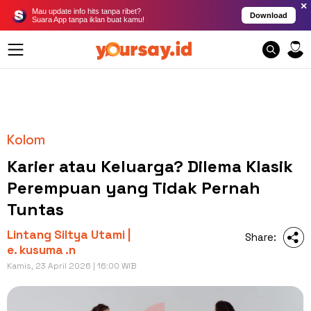
×
Mau update info hits tanpa ribet?
Download
Suara App tanpa iklan buat kamu!
Kolom
Karier atau Keluarga? Dilema Klasik
Perempuan yang Tidak Pernah
Tuntas
Lintang Siltya Utami |
Share:
e. kusuma .n
Kamis, 23 April 2026 | 16:00 WIB