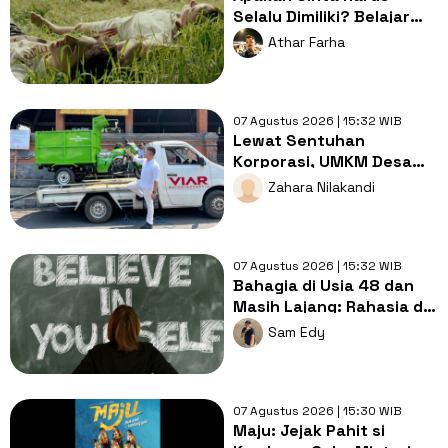
Selalu Dimiliki? Belajar
Memahami Manusia
Athar Farha
Lewat Keindahan Call Me
by Your Name
07 Agustus 2026 | 15:32 WIB
Lewat Sentuhan
Korporasi, UMKM Desa
Les Naik Kelas
Zahara Nilakandi
07 Agustus 2026 | 15:32 WIB
Bahagia di Usia 48 dan
Masih Lajang: Rahasia di
Balik Berdamai dengan
Sam Edy
Diri Sendiri
07 Agustus 2026 | 15:30 WIB
Maju: Jejak Pahit si