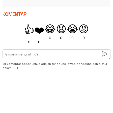
KOMENTAR
😂
😧
😭
😡
👍
❤️
0
0
0
0
0
0
Isi komentar sepenuhnya adalah tanggung jawab pengguna dan diatur
dalam UU ITE