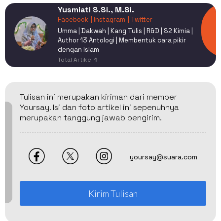
Yusmiati S.Si., M.Si.
Facebook
| Instagram
| Twitter
Umma | Dakwah | Kang Tulis | R&D | S2 Kimia |
Author 13 Antologi | Membentuk cara pikir
dengan Islam
Total Artikel
1
Tulisan ini merupakan kiriman dari member
Yoursay. Isi dan foto artikel ini sepenuhnya
merupakan tanggung jawab pengirim.
yoursay@suara.com
Kirim Tulisan