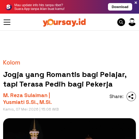
×
Mau update info hits tanpa ribet?
Download
Suara App tanpa iklan buat kamu!
Kolom
Jogja yang Romantis bagi Pelajar,
tapi Terasa Pedih bagi Pekerja
M. Reza Sulaiman |
Share:
Yusmiati S.Si., M.Si.
Kamis, 07 Mei 2026 | 15:06 WIB