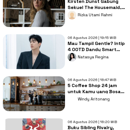
Kirsten Dunst Gabung
Sekuel The Housemaid,
Intip Sinopsis dan Jadwal
Rizka Utami Rahmi
Tayang
06 Agustus 2026 | 19:15 WIB
Mau Tampil Gentle? Intip
4 OOTD Dandy Smart
Casual ala Kang Hoon
Natasya Regina
06 Agustus 2026 | 18:47 WIB
5 Coffee Shop 24 jam
untuk Kamu yang Bosan
Nugas di Kos
Windy Aritonang
06 Agustus 2026 | 18:20 WIB
Buku Sibling Rivalry,