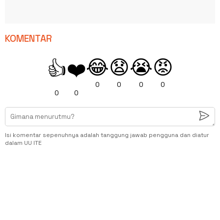
KOMENTAR
😂
😧
😭
😡
👍
❤️
0
0
0
0
0
0
Isi komentar sepenuhnya adalah tanggung jawab pengguna dan diatur
dalam UU ITE