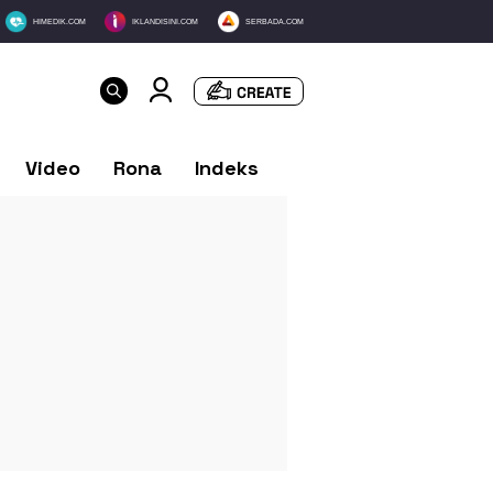
HIMEDIK.COM
IKLANDISINI.COM
SERBADA.COM
Video
Rona
Indeks