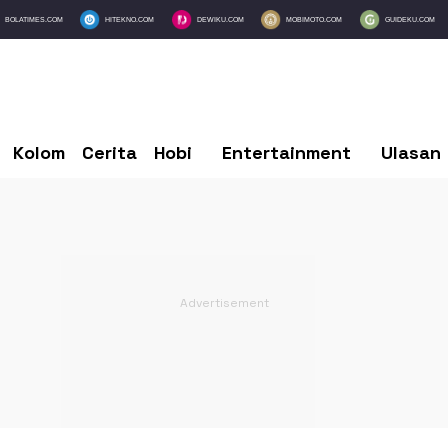
BOLATIMES.COM
HITEKNO.COM
DEWIKU.COM
MOBIMOTO.COM
GUIDEKU.COM
Kolom
Cerita
Hobi
Entertainment
Ulasan