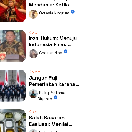
Mendunia: Ketika
Kolaborasi
Oktavia Ningrum
Mengubah Wajah
Kemiren
Kolom
Ironi Hukum: Menuju
Indonesia Emas,
Ternyata Emasnya
Chairun Nisa
Ada di Rumah Febrie!
Kolom
Jangan Puji
Pemerintah karena
Kerja: Mengapa
Rizky Pratama
Publik Begitu Mudah
Riyanto
Terpesona?
Kolom
Salah Sasaran
Evaluasi: Menilai
Program MBG Lewat