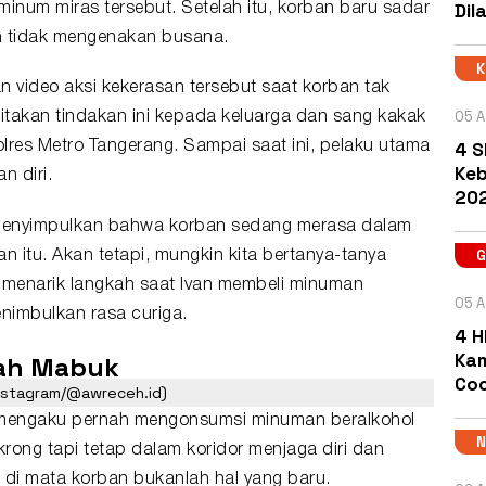
Dil
num miras tersebut. Setelah itu, korban baru sadar
h tidak mengenakan busana.
n video aksi kekerasan tersebut saat korban tak
05 A
ritakan tindakan ini kepada keluarga dan sang kakak
4 S
olres Metro Tangerang. Sampai saat ini, pelaku utama
Keb
n diri.
202
at menyimpulkan bahwa korban sedang merasa dalam
an
itu. Akan tetapi, mungkin kita bertanya-tanya
menarik langkah saat Ivan membeli minuman
05 A
enimbulkan rasa curiga.
4 H
Kam
ah Mabuk
Coc
nstagram/@awreceh.id)
an mengaku pernah mengonsumsi minuman beralkohol
rong tapi tetap dalam koridor menjaga diri dan
 di mata korban bukanlah hal yang baru.