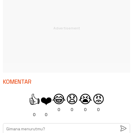
KOMENTAR
😂
😧
😭
😡
👍
❤️
0
0
0
0
0
0