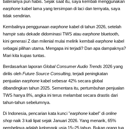
baterainya pun habis. Sejak saat itu, saya kembali menggunakan
earphone
kabel lama yang tersimpan di laci dan ternyata, saya
tidak sendirian.
Kembalinya penggunaan
earphone
kabel di tahun 2026, setelah
hampir satu dekade didominasi TWS atau
earphone
bluetooth,
kini generasi Z dan milenial mulai melirik kembali
earphone
kabel
sebagai pilihan utama. Mengapa ini terjadi? Dan apa dampaknya?
Mari kita kupas tuntas.
Berdasarkan laporan
Global Consumer Audio Trends
2026 yang
dirilis oleh
Future Source Consulting
, terjadi peningkatan
penjualan
earphone
kabel sebesar 42% secara global
dibandingkan tahun 2025. Sementara itu, pertumbuhan penjualan
TWS hanya 8%, angka ini terus melambat secara drastis dari
tahun-tahun sebelumnya.
Di Indonesia, pencarian kata kunci "
earphone
kabel" di
online
shop
naik 3 kali lipat sejak Januari 2026. Yang menarik, 65%
pembelinya adalah kelompok usia 15–25 tahun. Bukan orang tua