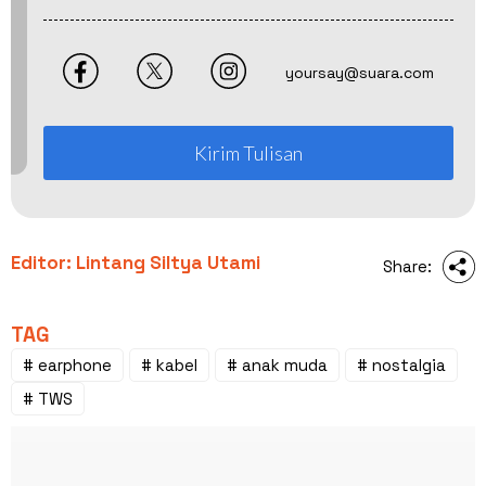
yoursay@suara.com
Kirim Tulisan
Editor: Lintang Siltya Utami
Share:
TAG
# earphone
# kabel
# anak muda
# nostalgia
# TWS