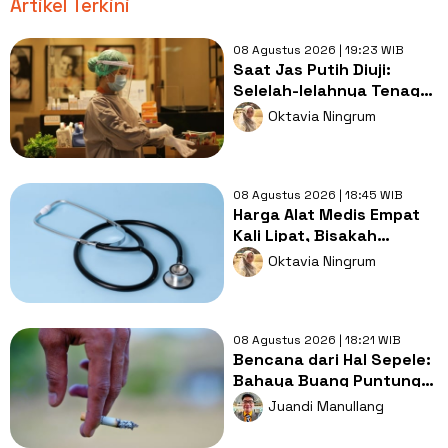
Artikel Terkini
08 Agustus 2026 | 19:23 WIB
Saat Jas Putih Diuji:
Selelah-lelahnya Tenaga
Kesehatan, Tetap Lebih
Oktavia Ningrum
Melelahkan Jadi Pasien
08 Agustus 2026 | 18:45 WIB
Harga Alat Medis Empat
Kali Lipat, Bisakah
Layanan Kesehatan
Oktavia Ningrum
Tetap Murah?
08 Agustus 2026 | 18:21 WIB
Bencana dari Hal Sepele:
Bahaya Buang Puntung
Rokok Sembarangan di
Juandi Manullang
Musim Kemarau