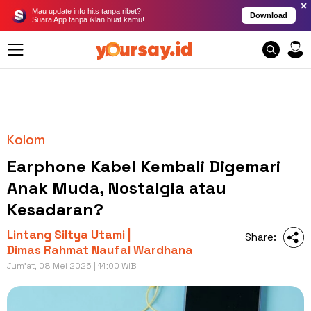
×
Mau update info hits tanpa ribet?
Download
Suara App tanpa iklan buat kamu!
Kolom
Earphone Kabel Kembali Digemari
Anak Muda, Nostalgia atau
Kesadaran?
Lintang Siltya Utami |
Share:
Dimas Rahmat Naufal Wardhana
Jum'at, 08 Mei 2026 | 14:00 WIB