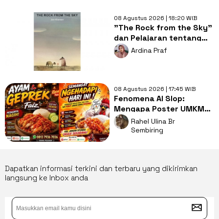
08 Agustus 2026 | 18:20 WIB
"The Rock from the Sky"
dan Pelajaran tentang
Berani Menghadapi
Ardina Praf
Perubahan
08 Agustus 2026 | 17:45 WIB
Fenomena AI Slop:
Mengapa Poster UMKM
Makin Seragam dan Bikin
Rahel Ulina Br
Kita Bosan?
Sembiring
Dapatkan informasi terkini dan terbaru yang dikirimkan
langsung ke Inbox anda