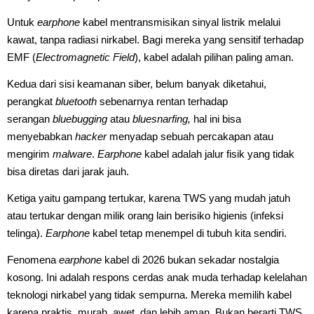
Untuk
earphone
kabel mentransmisikan sinyal listrik melalui
kawat, tanpa radiasi nirkabel. Bagi mereka yang sensitif terhadap
EMF (
Electromagnetic Field
), kabel adalah pilihan paling aman.
Kedua dari sisi keamanan siber, belum banyak diketahui,
perangkat
bluetooth
sebenarnya rentan terhadap
serangan
bluebugging
atau
bluesnarfing,
hal ini bisa
menyebabkan
hacker
menyadap sebuah percakapan atau
mengirim
malware
.
Earphone
kabel adalah jalur fisik yang tidak
bisa diretas dari jarak jauh.
Ketiga yaitu gampang tertukar, karena TWS yang mudah jatuh
atau tertukar dengan milik orang lain berisiko higienis (infeksi
telinga).
Earphone
kabel tetap menempel di tubuh kita sendiri.
Fenomena
earphone
kabel di 2026 bukan sekadar nostalgia
kosong. Ini adalah respons cerdas anak muda terhadap kelelahan
teknologi nirkabel yang tidak sempurna. Mereka memilih kabel
karena praktis, murah, awet, dan lebih aman. Bukan berarti TWS