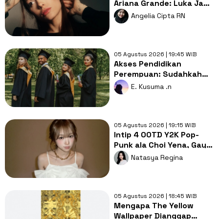
Ariana Grande: Luka Jadi
Bahan Bakar untuk
Angelia Cipta RN
Tumbuh
05 Agustus 2026 | 19:45 WIB
Akses Pendidikan
Perempuan: Sudahkah
Merdeka Belajar Benar-
E. Kusuma .n
benar Setara?
05 Agustus 2026 | 19:15 WIB
Intip 4 OOTD Y2K Pop-
Punk ala Choi Yena, Gaya
Lebih Cute dan Rebel!
Natasya Regina
05 Agustus 2026 | 18:45 WIB
Mengapa The Yellow
Wallpaper Dianggap