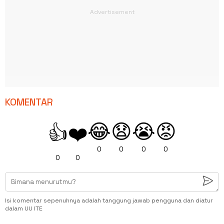
KOMENTAR
😂
😧
😭
😡
👍
❤️
0
0
0
0
0
0
Isi komentar sepenuhnya adalah tanggung jawab pengguna dan diatur
dalam UU ITE