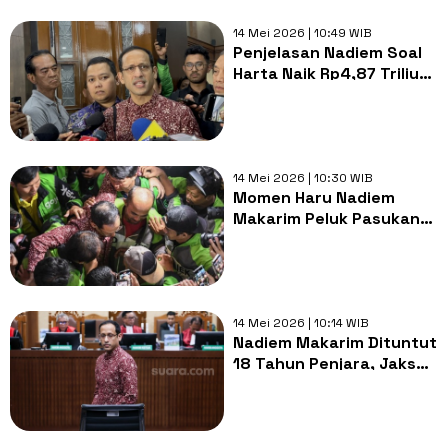
14 Mei 2026 | 10:49 WIB
Penjelasan Nadiem Soal
Harta Naik Rp4,87 Triliun:
Itu Nilai IPO GoTo, Bukan
Korupsi Chromebook
14 Mei 2026 | 10:30 WIB
Momen Haru Nadiem
Makarim Peluk Pasukan
Ojol Usai Dituntut 18
Tahun Bui: Tuhan Tidak
Diam
14 Mei 2026 | 10:14 WIB
Nadiem Makarim Dituntut
18 Tahun Penjara, Jaksa
Bongkar Skema Fraud
Kerah Putih