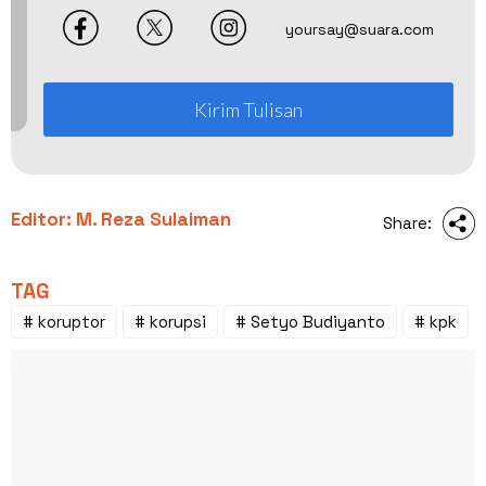
yoursay@suara.com
Kirim Tulisan
Editor: M. Reza Sulaiman
Share:
TAG
# koruptor
# korupsi
# Setyo Budiyanto
# kpk