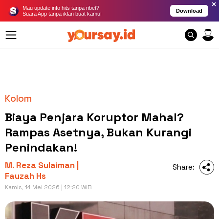
×
Mau update info hits tanpa ribet?
Download
Suara App tanpa iklan buat kamu!
Kolom
Biaya Penjara Koruptor Mahal?
Rampas Asetnya, Bukan Kurangi
Penindakan!
M. Reza Sulaiman |
Share:
Fauzah Hs
Kamis, 14 Mei 2026 | 12:20 WIB