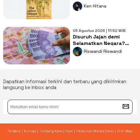
Karya Sastra dengan
Ken Hitana
Kritik Feminisme?
05 Agustus 2026 | 17:52 WIB
Disuruh Jajan demi
Selamatkan Negara?
Dompet Kita: Giliran Gue
Riswandi Riswandi
Lagi?
Dapatkan informasi terkini dan terbaru yang dikirimkan
langsung ke Inbox anda
Redaksi |
Kontak |
Tentang Kami |
Karir |
Pedoman Media Siber |
Site Map