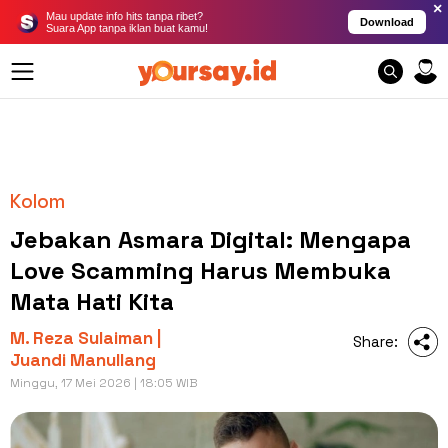
×
Mau update info hits tanpa ribet?
Download
Suara App tanpa iklan buat kamu!
Kolom
Jebakan Asmara Digital: Mengapa
Love Scamming Harus Membuka
Mata Hati Kita
M. Reza Sulaiman |
Share:
Juandi Manullang
Minggu, 17 Mei 2026 | 18:05 WIB