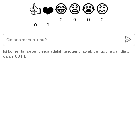
😂
😧
😭
😡
👍
❤️
0
0
0
0
0
0
Isi komentar sepenuhnya adalah tanggung jawab pengguna dan diatur
dalam UU ITE