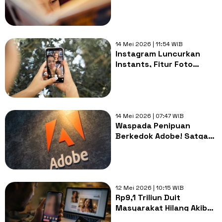
di Tengah Gempuran
Distraksi
14 Mei 2026 | 11:54 WIB
Instagram Luncurkan
Instants, Fitur Foto
Rahasia Mirip BeReal
yang Langsung Masuk
DM
14 Mei 2026 | 07:47 WIB
Waspada Penipuan
Berkedok Adobe! Satgas
PASTI Resmi Blokir
Magento Gadungan
12 Mei 2026 | 10:15 WIB
Rp9,1 Triliun Duit
Masyarakat Hilang Akibat
Ditipu Lewat Scam Digital