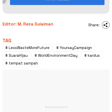
Editor: M. Reza Sulaiman
Share:
TAG
# LessWasteMoreFuture
# YoursayCampaign
# SuaraHijau
# WorldEnvironmentDay
# kardus
# tempat sampah