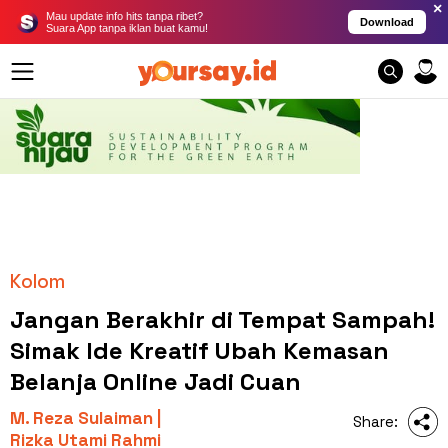
×
Mau update info hits tanpa ribet?
Download
Suara App tanpa iklan buat kamu!
Kolom
Jangan Berakhir di Tempat Sampah!
Simak Ide Kreatif Ubah Kemasan
Belanja Online Jadi Cuan
M. Reza Sulaiman |
Share:
Rizka Utami Rahmi