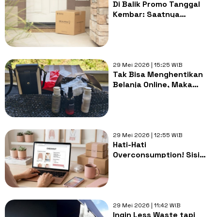
Di Balik Promo Tanggal
Kembar: Saatnya
Mengaku, Kita Sedang
Menumpuk Bencana
Lingkungan
29 Mei 2026 | 15:25 WIB
Tak Bisa Menghentikan
Belanja Online, Maka
Saya Harus Mengelola
Sampahnya
29 Mei 2026 | 12:55 WIB
Hati-Hati
Overconsumption! Sisi
Gelap Konten 'Racun
Belanja' yang Jarang
Disadari
29 Mei 2026 | 11:42 WIB
Ingin Less Waste tapi