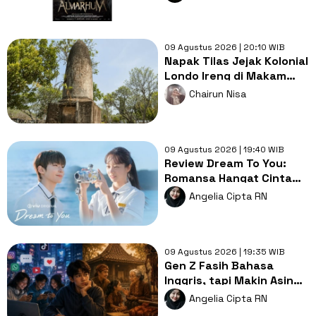
Kearifan Lokal
09 Agustus 2026 | 20:10 WIB
Napak Tilas Jejak Kolonial
Londo Ireng di Makam
Kherkof Purworejo
Chairun Nisa
09 Agustus 2026 | 19:40 WIB
Review Dream To You:
Romansa Hangat Cinta
Pertama, Luka dan
Angelia Cipta RN
Impian
09 Agustus 2026 | 19:35 WIB
Gen Z Fasih Bahasa
Inggris, tapi Makin Asing
dengan Bahasa Ibu,
Angelia Cipta RN
Mengapa?