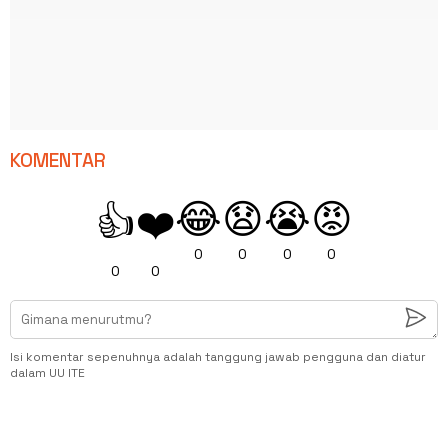
KOMENTAR
😂
😧
😭
😡
👍
❤️
0
0
0
0
0
0
Isi komentar sepenuhnya adalah tanggung jawab pengguna dan diatur
dalam UU ITE