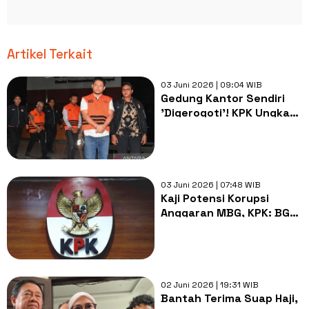
Artikel Terkait
03 Juni 2026 | 09:04 WIB
Gedung Kantor Sendiri
'Digerogoti'! KPK Ungkap
Kerugian Rp35,7 M di
Proyek Pemkab
Lamongan
03 Juni 2026 | 07:48 WIB
Kaji Potensi Korupsi
Anggaran MBG, KPK: BGN
Belum Siap Kelola Rp268
Triliun
02 Juni 2026 | 19:31 WIB
Bantah Terima Suap Haji,