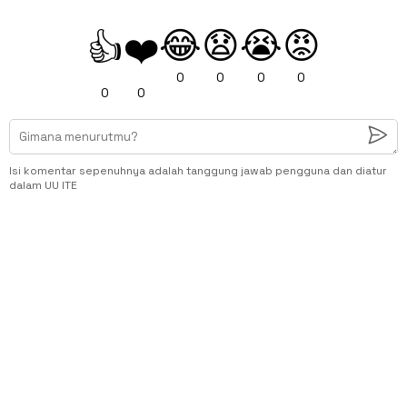
😂
😧
😭
😡
👍
❤️
0
0
0
0
0
0
Isi komentar sepenuhnya adalah tanggung jawab pengguna dan diatur
dalam UU ITE