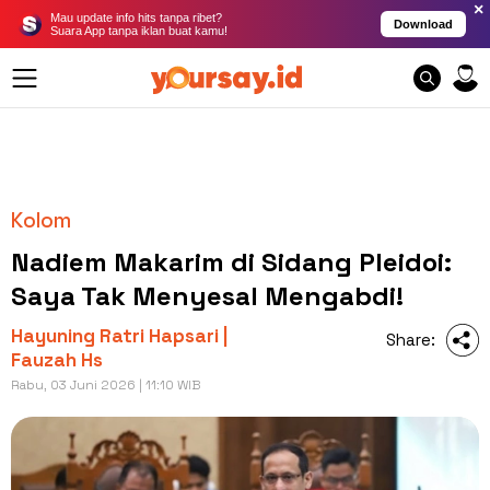
×
Mau update info hits tanpa ribet?
Download
Suara App tanpa iklan buat kamu!
Kolom
Nadiem Makarim di Sidang Pleidoi:
Saya Tak Menyesal Mengabdi!
Hayuning Ratri Hapsari |
Share:
Fauzah Hs
Rabu, 03 Juni 2026 | 11:10 WIB