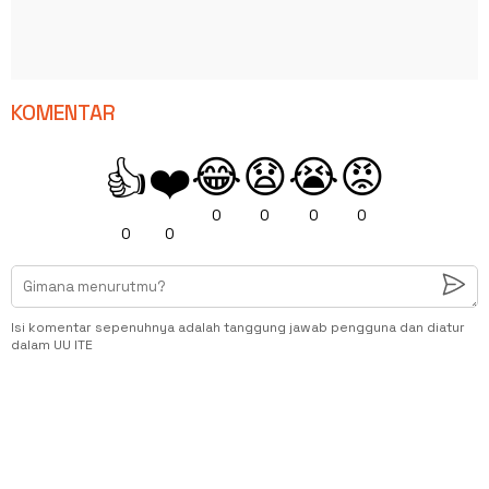
KOMENTAR
😂
😧
😭
😡
👍
❤️
0
0
0
0
0
0
Isi komentar sepenuhnya adalah tanggung jawab pengguna dan diatur
dalam UU ITE