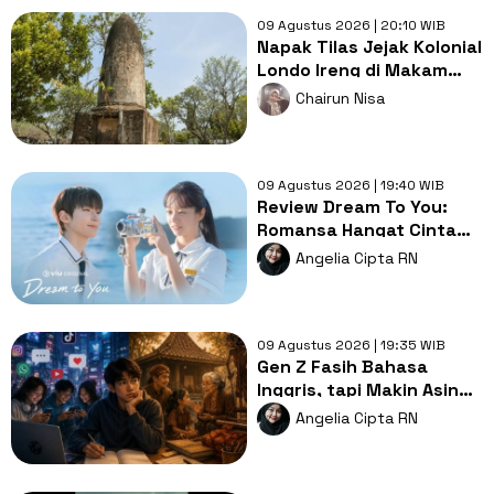
09 Agustus 2026 | 20:10 WIB
Napak Tilas Jejak Kolonial
Londo Ireng di Makam
Kherkof Purworejo
Chairun Nisa
09 Agustus 2026 | 19:40 WIB
Review Dream To You:
Romansa Hangat Cinta
Pertama, Luka dan
Angelia Cipta RN
Impian
09 Agustus 2026 | 19:35 WIB
Gen Z Fasih Bahasa
Inggris, tapi Makin Asing
dengan Bahasa Ibu,
Angelia Cipta RN
Mengapa?