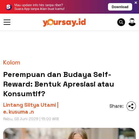
×
Mau update info hits tanpa ribet?
Download
Suara App tanpa iklan buat kamu!
Kolom
Perempuan dan Budaya Self-
Reward: Bentuk Apresiasi atau
Konsumtif?
Lintang Siltya Utami |
Share:
e. kusuma .n
Rabu, 03 Juni 2026 | 15:00 WIB