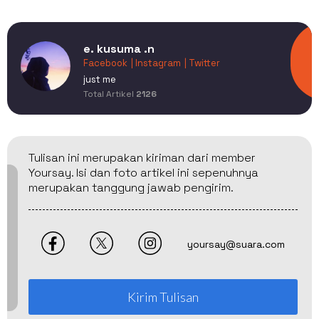
e. kusuma .n
Facebook
| Instagram
| Twitter
just me
Total Artikel
2126
Tulisan ini merupakan kiriman dari member
Yoursay. Isi dan foto artikel ini sepenuhnya
merupakan tanggung jawab pengirim.
yoursay@suara.com
Kirim Tulisan