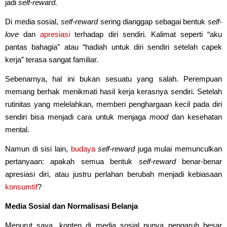
jadi
self-reward.
Di media sosial,
self-reward
sering dianggap sebagai bentuk
self-
love
dan
apresiasi
terhadap diri sendiri. Kalimat seperti “aku
pantas bahagia” atau “hadiah untuk diri sendiri setelah capek
kerja” terasa sangat familiar.
Sebenarnya, hal ini bukan sesuatu yang salah. Perempuan
memang berhak menikmati hasil kerja kerasnya sendiri. Setelah
rutinitas yang melelahkan, memberi penghargaan kecil pada diri
sendiri bisa menjadi cara untuk menjaga
mood
dan kesehatan
mental.
Namun di sisi lain,
budaya
self-reward
juga mulai memunculkan
pertanyaan: apakah semua bentuk
self-reward
benar-benar
apresiasi diri, atau justru perlahan berubah menjadi kebiasaan
konsumtif
?
Media Sosial dan Normalisasi Belanja
Menurut saya, konten di media sosial punya pengaruh besar