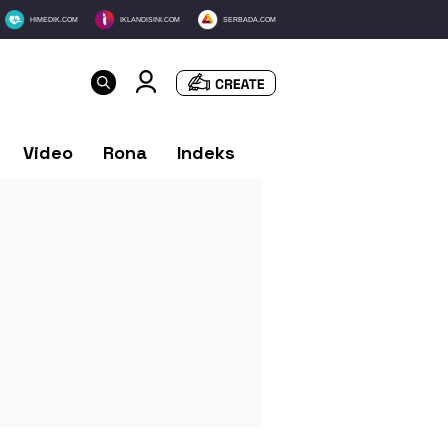
HIMEDIK.COM
IKLANDISINI.COM
SERBADA.COM
Video
Rona
Indeks