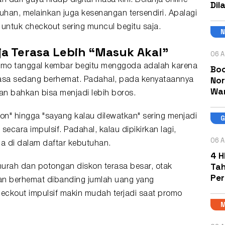
 dari gaya hidup digital masa kini. Belanja online
Dil
han, melainkan juga kesenangan tersendiri. Apalagi
 untuk checkout sering muncul begitu saja.
a Terasa Lebih “Masuk Akal”
06 A
romo tanggal kembar begitu menggoda adalah karena
Boc
Nor
sa sedang berhemat. Padahal, pada kenyataannya
Wa
n bahkan bisa menjadi lebih boros.
on" hingga "sayang kalau dilewatkan" sering menjadi
cara impulsif. Padahal, kalau dipikirkan lagi,
06 A
da di dalam daftar kebutuhan.
4 H
Tah
 murah dan potongan diskon terasa besar, otak
Pe
an berhemat dibanding jumlah uang yang
heckout impulsif makin mudah terjadi saat promo