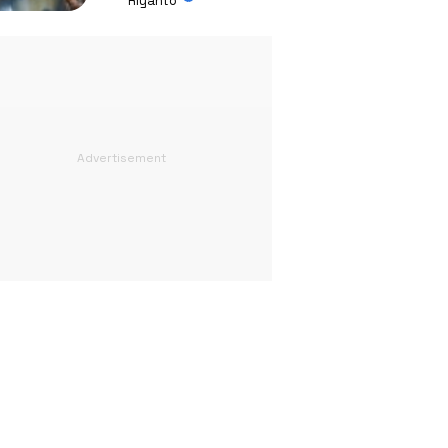
Riyanto
Absurd