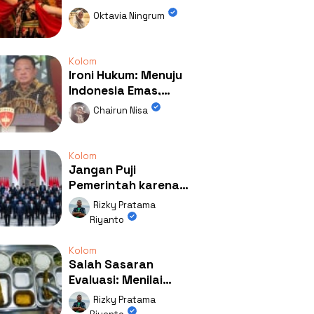
Kolaborasi
Oktavia Ningrum
Mengubah Wajah
Kemiren
Kolom
Ironi Hukum: Menuju
Indonesia Emas,
Ternyata Emasnya
Chairun Nisa
Ada di Rumah Febrie!
Kolom
Jangan Puji
Pemerintah karena
Kerja: Mengapa
Rizky Pratama
Publik Begitu Mudah
Riyanto
Terpesona?
Kolom
Salah Sasaran
Evaluasi: Menilai
Program MBG Lewat
Rizky Pratama
Respons Anak Itu