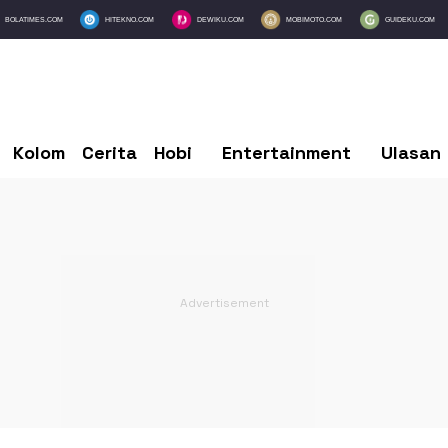
BOLATIMES.COM
HITEKNO.COM
DEWIKU.COM
MOBIMOTO.COM
GUIDEKU.COM
Kolom
Cerita
Hobi
Entertainment
Ulasan