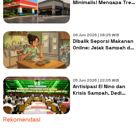
Minimalis! Mengapa Tren
Warna Netral Justru Bikin
Bumi Makin Panas?
06 Juni 2026 | 08:25 WIB
Dibalik Seporsi Makanan
Online: Jejak Sampah dan
Ancaman Iklim yang Kita
Abaikan
05 Juni 2026 | 22:05 WIB
Antisipasi El Nino dan
Krisis Sampah, Dedi
Mulyadi Kumpulkan
Kepala Daerah se-Jabar
Rekomendasi