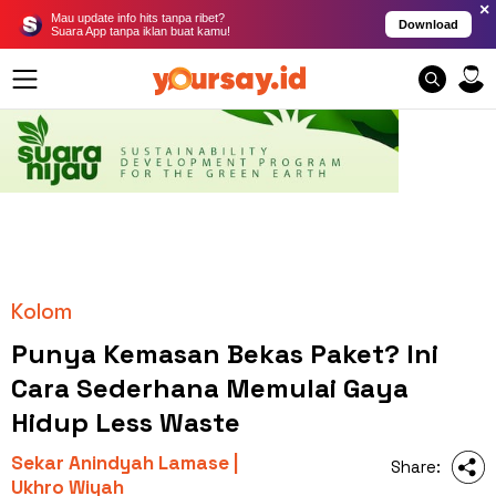
×
Mau update info hits tanpa ribet?
Download
Suara App tanpa iklan buat kamu!
Kolom
Punya Kemasan Bekas Paket? Ini
Cara Sederhana Memulai Gaya
Hidup Less Waste
Sekar Anindyah Lamase |
Share:
Ukhro Wiyah