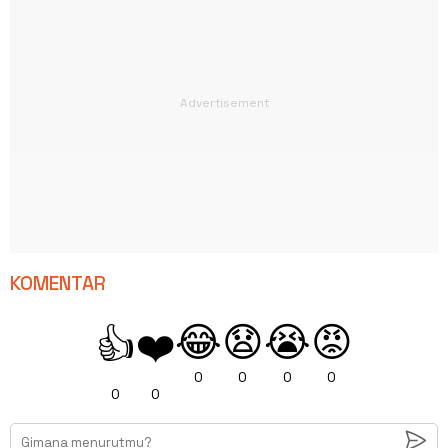
KOMENTAR
😂
😧
😭
😡
👍
❤️
0
0
0
0
0
0