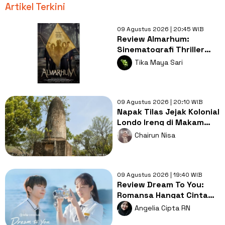
Artikel Terkini
09 Agustus 2026 | 20:45 WIB
Review Almarhum:
Sinematografi Thriller
Misteri Bernyawa
Tika Maya Sari
Kearifan Lokal
09 Agustus 2026 | 20:10 WIB
Napak Tilas Jejak Kolonial
Londo Ireng di Makam
Kherkof Purworejo
Chairun Nisa
09 Agustus 2026 | 19:40 WIB
Review Dream To You:
Romansa Hangat Cinta
Pertama, Luka dan
Angelia Cipta RN
Impian