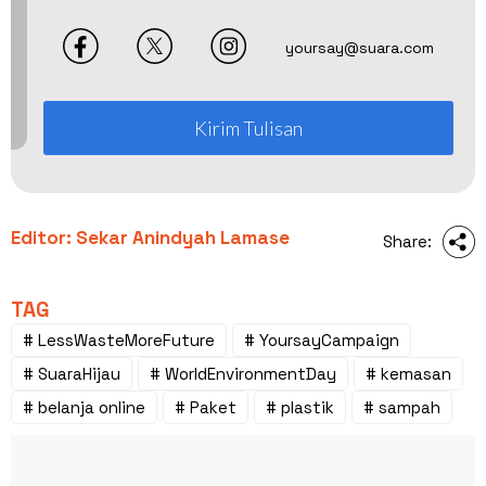
yoursay@suara.com
Kirim Tulisan
Editor: Sekar Anindyah Lamase
Share:
TAG
# LessWasteMoreFuture
# YoursayCampaign
# SuaraHijau
# WorldEnvironmentDay
# kemasan
# belanja online
# Paket
# plastik
# sampah