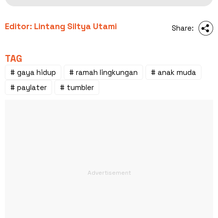
Editor: Lintang Siltya Utami
Share:
TAG
# gaya hidup
# ramah lingkungan
# anak muda
# paylater
# tumbler