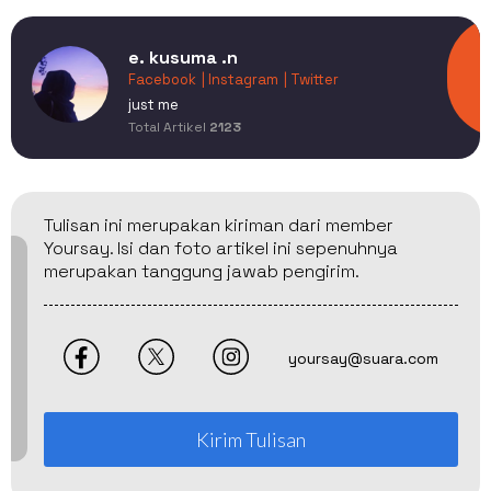
e. kusuma .n
Facebook
| Instagram
| Twitter
just me
Total Artikel
2123
Tulisan ini merupakan kiriman dari member
Yoursay. Isi dan foto artikel ini sepenuhnya
merupakan tanggung jawab pengirim.
yoursay@suara.com
Kirim Tulisan