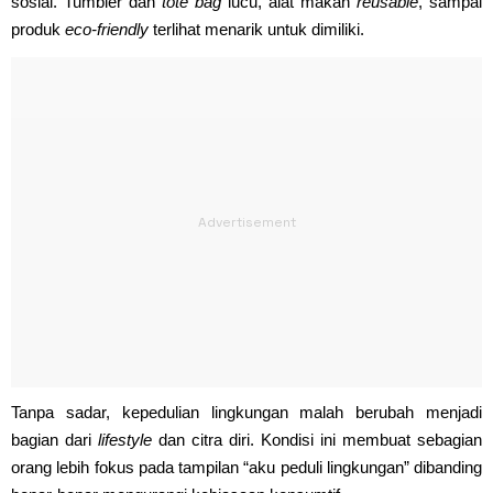
sosial. Tumbler dan
tote bag
lucu, alat makan
reusable
, sampai
produk
eco-friendly
terlihat menarik untuk dimiliki.
Tanpa sadar, kepedulian lingkungan malah berubah menjadi
bagian dari
lifestyle
dan citra diri. Kondisi ini membuat sebagian
orang lebih fokus pada tampilan “aku peduli lingkungan” dibanding