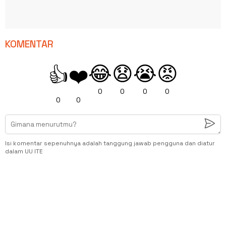
KOMENTAR
😂
😧
😭
😡
👍
❤️
0
0
0
0
0
0
Isi komentar sepenuhnya adalah tanggung jawab pengguna dan diatur
dalam UU ITE