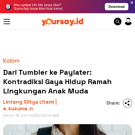
×
Mau update info hits tanpa ribet?
Download
Suara App tanpa iklan buat kamu!
Kolom
Dari Tumbler ke Paylater:
Kontradiksi Gaya Hidup Ramah
Lingkungan Anak Muda
Lintang Siltya Utami |
Share:
e. kusuma .n
Senin, 15 Juni 2026 | 20:00 WIB