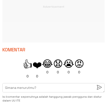
KOMENTAR
😂
😧
😭
😡
👍
❤️
0
0
0
0
0
0
Isi komentar sepenuhnya adalah tanggung jawab pengguna dan diatur
dalam UU ITE