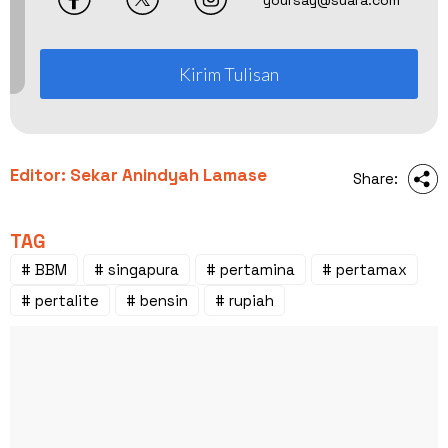
yoursay@suara.com
Kirim Tulisan
Editor: Sekar Anindyah Lamase
Share:
TAG
# BBM
# singapura
# pertamina
# pertamax
# pertalite
# bensin
# rupiah