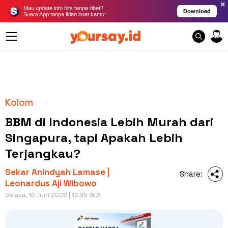
×
Mau update info hits tanpa ribet?
Download
Suara App tanpa iklan buat kamu!
Kolom
BBM di Indonesia Lebih Murah dari
Singapura, tapi Apakah Lebih
Terjangkau?
Sekar Anindyah Lamase |
Share:
Leonardus Aji Wibowo
Selasa, 16 Juni 2026 | 12:35 WIB