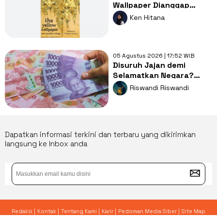
Wallpaper Dianggap
Karya Sastra dengan
Ken Hitana
Kritik Feminisme?
05 Agustus 2026 | 17:52 WIB
Disuruh Jajan demi
Selamatkan Negara?
Dompet Kita: Giliran Gue
Riswandi Riswandi
Lagi?
Dapatkan informasi terkini dan terbaru yang dikirimkan
langsung ke Inbox anda
Redaksi |
Kontak |
Tentang Kami |
Karir |
Pedoman Media Siber |
Site Map