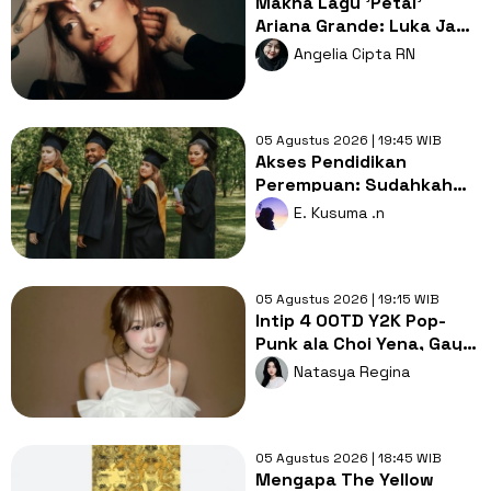
Makna Lagu 'Petal'
Ariana Grande: Luka Jadi
Bahan Bakar untuk
Angelia Cipta RN
Tumbuh
05 Agustus 2026 | 19:45 WIB
Akses Pendidikan
Perempuan: Sudahkah
Merdeka Belajar Benar-
E. Kusuma .n
benar Setara?
05 Agustus 2026 | 19:15 WIB
Intip 4 OOTD Y2K Pop-
Punk ala Choi Yena, Gaya
Lebih Cute dan Rebel!
Natasya Regina
05 Agustus 2026 | 18:45 WIB
Mengapa The Yellow