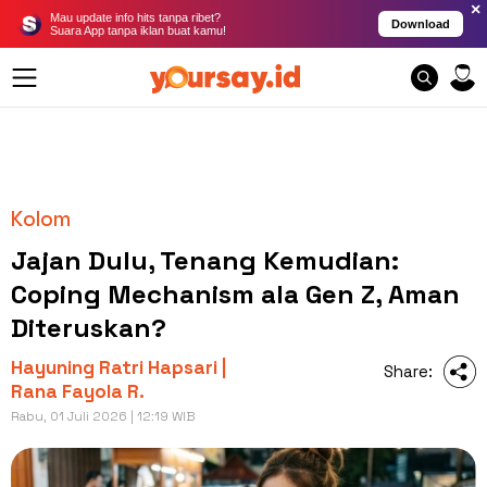
×
Mau update info hits tanpa ribet?
Download
Suara App tanpa iklan buat kamu!
Kolom
Jajan Dulu, Tenang Kemudian:
Coping Mechanism ala Gen Z, Aman
Diteruskan?
Hayuning Ratri Hapsari |
Share:
Rana Fayola R.
Rabu, 01 Juli 2026 | 12:19 WIB