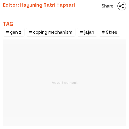
Editor: Hayuning Ratri Hapsari
Share:
TAG
# gen z
# coping mechanism
# jajan
# Stres