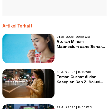
Artikel Terkait
01 Juli 2026 | 09:10 WIB
Aturan Minum
Magnesium yang Benar
Biar Tak Mudah Stres
dan Tidur Nyenyak di
Usia 30-an
30 Juni 2026 | 14:15 WIB
Teman Curhat AI dan
Kesepian Gen Z: Solusi
Praktis atau Sekadar
Pelarian?
29 Juni 2026 | 14:06 WIB