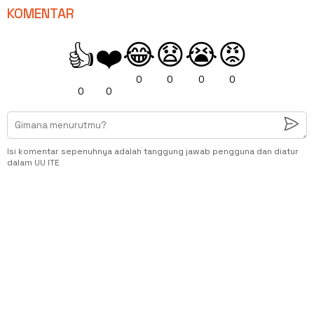
KOMENTAR
😂
😧
😭
😡
👍
❤️
0
0
0
0
0
0
Isi komentar sepenuhnya adalah tanggung jawab pengguna dan diatur
dalam UU ITE