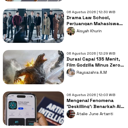
06 Agustus 2026 | 12:30 WIB
Drama Law School,
Perjuangan Mahasiswa
Hukum Membongkar
Aisyah Khurin
Misteri Pembunuhan
06 Agustus 2026 | 12:29 WIB
Durasi Capai 135 Menit,
Film Godzilla Minus Zero
Pecahkan Rekor
Raysazahra A.M
Franchise
06 Agustus 2026 | 12:03 WIB
Mengenal Fenomena
'Deskilling': Benarkah AI
Perlahan Menurunkan
Atalie June Artanti
Keterampilan Berpikir
Manusia?