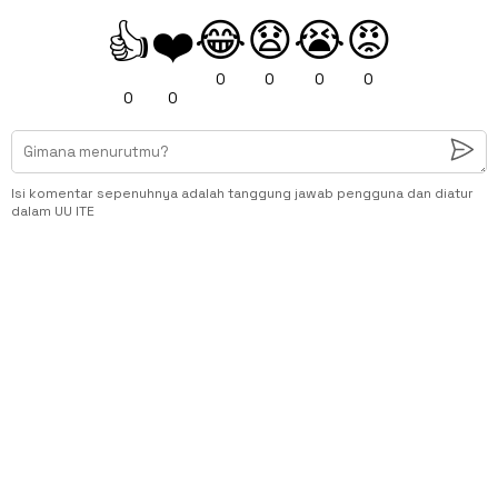
😂
😧
😭
😡
👍
❤️
0
0
0
0
0
0
Isi komentar sepenuhnya adalah tanggung jawab pengguna dan diatur
dalam UU ITE