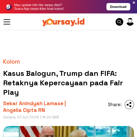
×
Mau update info hits tanpa ribet?
Download
Suara App tanpa iklan buat kamu!
Kolom
Kasus Balogun, Trump dan FIFA:
Retaknya Kepercayaan pada Fair
Play
Sekar Anindyah Lamase |
Share:
Angelia Cipta RN
Selasa, 07 Juli 2026 | 14:20 WIB