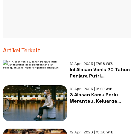
Artikel Terkait
12 April 2023 | 17:58 WIB
Ini Alasan Vonis 20 Tahun
Penjara Putri
Candrawathi Tidak
Berubah Setelah
12 April 2023 | 16:12 WIB
Pengajuan Banding di
3 Alasan Kamu Perlu
Pengadilan Tinggi DKI
Merantau, Keluarga
Sudah Sangat Toksik!
12 April 2023 | 15:56 WIB