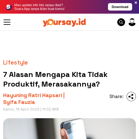
×
Mau update info hits tanpa ribet?
Download
Suara App tanpa iklan buat kamu!
Lifestyle
7 Alasan Mengapa Kita Tidak
Produktif, Merasakannya?
Hayuning Ratri Hapsari |
Share:
Syifa Fauzia
Kamis, 13 April 2023 | 11:02 WIB