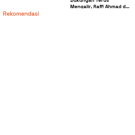
Dukungan Terus
Mengalir, Raffi Ahmad dan
Nagita Slavina Tegaskan
Rekomendasi
Akan Pilih Kaesang
Pangarep sebagai Wali
Kota Depok