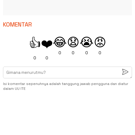
KOMENTAR
😂
😧
😭
😡
👍
❤️
0
0
0
0
0
0
Isi komentar sepenuhnya adalah tanggung jawab pengguna dan diatur
dalam UU ITE