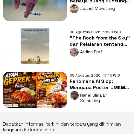
Bahaya Buang Puntung
Rokok Sembarangan di
Juandi Manullang
Musim Kemarau
08 Agustus 2026 | 18:20 WIB
"The Rock from the Sky"
dan Pelajaran tentang
Berani Menghadapi
Ardina Praf
Perubahan
08 Agustus 2026 | 17:45 WIB
Fenomena AI Slop:
Mengapa Poster UMKM
Makin Seragam dan Bikin
Rahel Ulina Br
Kita Bosan?
Sembiring
Dapatkan informasi terkini dan terbaru yang dikirimkan
langsung ke Inbox anda