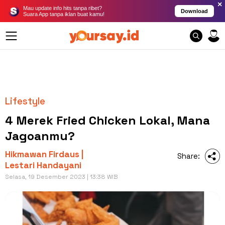
×
Mau update info hits tanpa ribet?
Download
Suara App tanpa iklan buat kamu!
Lifestyle
4 Merek Fried Chicken Lokal, Mana
Jagoanmu?
Hikmawan Firdaus |
Share:
Lestari Handayani
Selasa, 19 Desember 2023 | 13:38 WIB