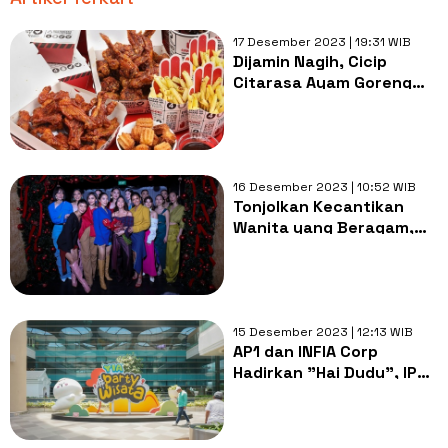
17 Desember 2023 | 19:31 WIB
Dijamin Nagih, Cicip
Citarasa Ayam Goreng
Krispi Khas Singapura
Berbumbu Rempah Ini
16 Desember 2023 | 10:52 WIB
Tonjolkan Kecantikan
Wanita yang Beragam,
Brand Fashion Lokal Ini
Bawa Koleksi Hingga
Paris Fashion Week Side
Show
15 Desember 2023 | 12:13 WIB
AP1 dan INFIA Corp
Hadirkan "Hai Dudu", IP
Lokal Indonesia Pertama,
di Bandara Internasional
Yogyakarta