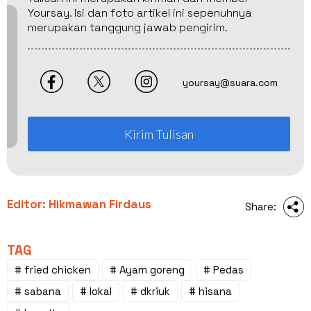
Yoursay. Isi dan foto artikel ini sepenuhnya
merupakan tanggung jawab pengirim.
yoursay@suara.com
Kirim Tulisan
Editor: Hikmawan Firdaus
Share:
TAG
# fried chicken
# Ayam goreng
# Pedas
# sabana
# lokal
# dkriuk
# hisana