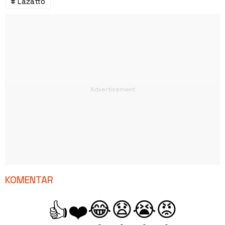
# Lazatto
KOMENTAR
😂
😧
😭
😡
👍
❤️