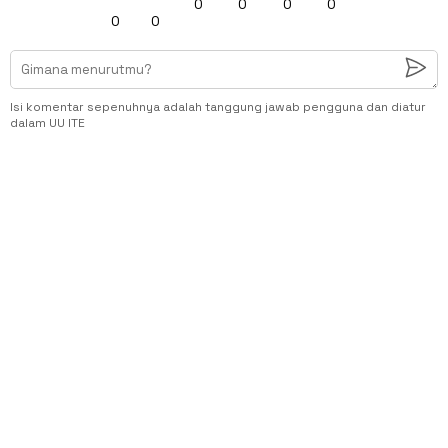
0
0
0
0
0
0
Isi komentar sepenuhnya adalah tanggung jawab pengguna dan diatur
dalam UU ITE