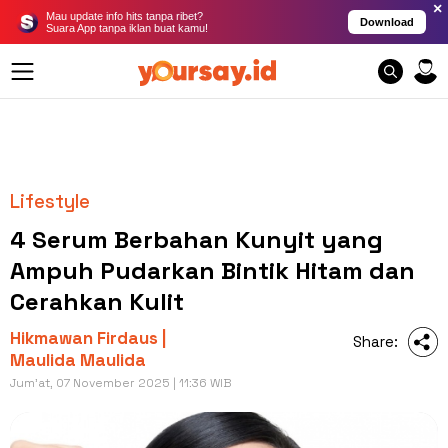
×
Mau update info hits tanpa ribet?
Download
Suara App tanpa iklan buat kamu!
Lifestyle
4 Serum Berbahan Kunyit yang
Ampuh Pudarkan Bintik Hitam dan
Cerahkan Kulit
Hikmawan Firdaus |
Share:
Maulida Maulida
Jum'at, 07 November 2025 | 11:36 WIB