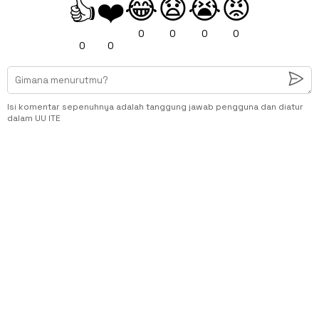
😂
😧
😭
😡
👍
❤️
0
0
0
0
0
0
Isi komentar sepenuhnya adalah tanggung jawab pengguna dan diatur
dalam UU ITE