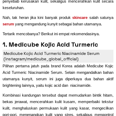
penyebab kerusakan kulit, sekaligus mencerahkan kulit secara
keseluruhan.
Nah, tak heran jika kini banyak produk
skincare
salah satunya
serum
yang mengandung kunyit sebagai bahan utamanya.
Tertarik mencobanya? Berikut ini empat rekomendasinya.
1. Medicube Kojic Acid Turmeric
Niacinamide Serum
Medicube Kojic Acid Turmeric Niacinamide Serum
(instagram/medicube_global_official)
Pilihan pertama jatuh pada brand Korea adalah Medicube Kojic
Acid Turmeric Niacinamide Serum. Selain mengandalkan bahan
utamanya kunyit, serum ini juga diperkaya dua bahan aktif
brightening lainnya, yaitu kojic acid dan niacinamide.
Kombinasi kandungan tersebut dapat memudarkan bintik hitam,
bekas jerawat, mencerahkan kulit kusam, memperbaiki tekstur
kulit, menghaluskan permukaan kulit yang kasar, mengecilkan
pori-pori, menenangkan kulit yang stres, sekaligus mengontrol