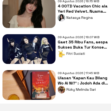
09 Agustus 2026 | 18:15 WIB
4 OOTD Vacation Chic ala
Yeri Red Velvet, Nyaman
dan Tetap Stylish!
Natasya Regina
09 Agustus 2026 | 18:07 WIB
Gaet 35 Ribu Fans, aespa
Sukses Buka Tur Konser
SYNK: COMPLaeXITY di
Fitri Suciati
Seoul
09 Agustus 2026 | 17:45 WIB
Ulasan 'Kapan Kau Bilang
Wo Ai Ni?' : Jodoh Ada di
Tangan Ibu dan Camer
Rizky Melinda Sari