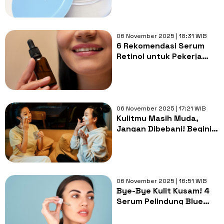
Aman untuk Muslimah
06 November 2025 | 18:31 WIB
6 Rekomendasi Serum
Retinol untuk Pekerja
Malam, Lawan Penuaan
Meski Kurang Tidur
06 November 2025 | 17:21 WIB
Kulitmu Masih Muda,
Jangan Dibebani! Begini
Panduan Skincare Anti
Ribet ala Dokter
06 November 2025 | 16:51 WIB
Bye-Bye Kulit Kusam! 4
Serum Pelindung Blue
Light Ini Wajib Dicoba
Pekerja Kantoran