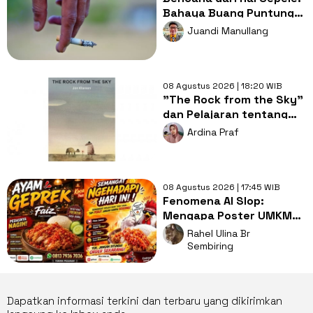
Bahaya Buang Puntung
Rokok Sembarangan di
Juandi Manullang
Musim Kemarau
08 Agustus 2026 | 18:20 WIB
"The Rock from the Sky"
dan Pelajaran tentang
Berani Menghadapi
Ardina Praf
Perubahan
08 Agustus 2026 | 17:45 WIB
Fenomena AI Slop:
Mengapa Poster UMKM
Makin Seragam dan Bikin
Rahel Ulina Br
Kita Bosan?
Sembiring
Dapatkan informasi terkini dan terbaru yang dikirimkan