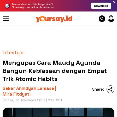
×
Mau update info hits tanpa ribet?
Download
Suara App tanpa iklan buat kamu!
Lifestyle
Mengupas Cara Maudy Ayunda
Bangun Kebiasaan dengan Empat
Trik Atomic Habits
Sekar Anindyah Lamase |
Share:
Mira Fitdyati
Selasa, 02 Desember 2025 | 11:00 WIB