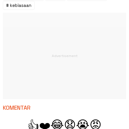
# kebiasaan
KOMENTAR
😂
😧
😭
😡
👍
❤️