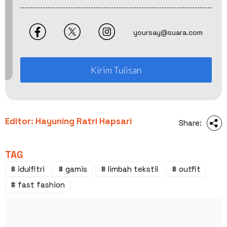
yoursay@suara.com
Kirim Tulisan
Editor: Hayuning Ratri Hapsari
Share:
TAG
# idulfitri
# gamis
# limbah tekstil
# outfit
# fast fashion