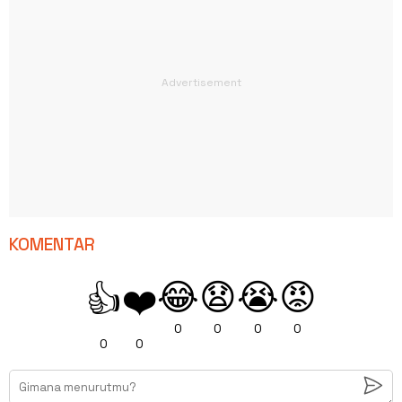
KOMENTAR
😂
😧
😭
😡
👍
❤️
0
0
0
0
0
0