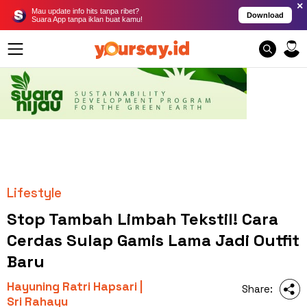
×
Mau update info hits tanpa ribet?
Download
Suara App tanpa iklan buat kamu!
Lifestyle
Stop Tambah Limbah Tekstil! Cara
Cerdas Sulap Gamis Lama Jadi Outfit
Baru
Hayuning Ratri Hapsari |
Share:
Sri Rahayu