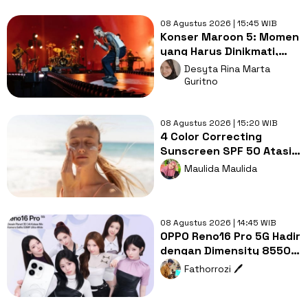
08 Agustus 2026 | 15:45 WIB
Konser Maroon 5: Momen
yang Harus Dinikmati,
Jangan Cuma Direkam!
Desyta Rina Marta
Guritno
08 Agustus 2026 | 15:20 WIB
4 Color Correcting
Sunscreen SPF 50 Atasi
Redness & Dark Spot
Maulida Maulida
saat Outdoor!
08 Agustus 2026 | 14:45 WIB
OPPO Reno16 Pro 5G Hadir
dengan Dimensity 8550
SUPER, Seberapa
Fathorrozi 🖊️
Menarik?