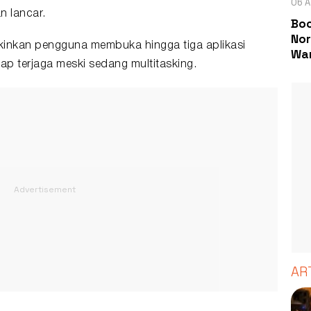
06 A
 lancar.
Boc
Nor
nkan pengguna membuka hingga tiga aplikasi
Wa
tap terjaga meski sedang multitasking.
AR