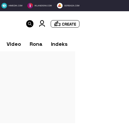
HIMEDIK.COM
IKLANDISINI.COM
SERBADA.COM
Video
Rona
Indeks