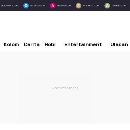
BOLATIMES.COM
HITEKNO.COM
DEWIKU.COM
MOBIMOTO.COM
GUIDEKU.COM
Kolom
Cerita
Hobi
Entertainment
Ulasan