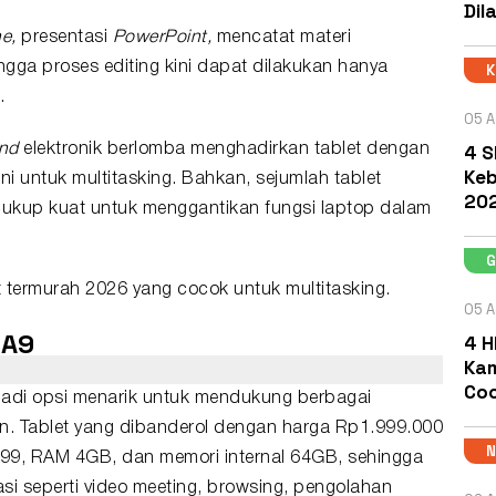
Dil
ne,
presentasi
PowerPoint,
mencatat materi
ngga proses editing kini dapat dilakukan hanya
.
05 A
4 S
nd
elektronik berlomba menghadirkan tablet dengan
Keb
ni untuk
multitasking
. Bahkan, sejumlah tablet
202
g cukup kuat untuk menggantikan fungsi laptop dalam
t
termurah 2026 yang cocok untuk multitasking.
05 A
 A9
4 H
Kam
Coc
adi opsi menarik untuk mendukung berbagai
gan. Tablet yang dibanderol dengan harga Rp1.999.000
o G99, RAM 4GB, dan memori internal 64GB, sehingga
i seperti video meeting, browsing, pengolahan