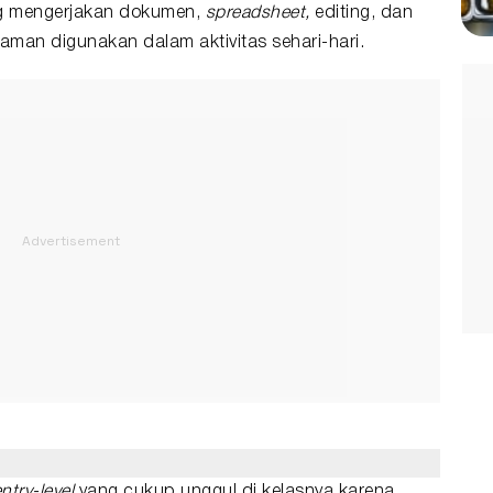
g mengerjakan dokumen,
spreadsheet,
editing, dan
aman digunakan dalam aktivitas sehari-hari.
ntry-level
yang cukup unggul di kelasnya karena