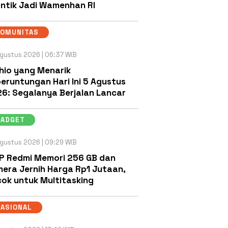
antik Jadi Wamenhan RI
KOMUNITAS
gustus 2026 | 06:37 WIB
hio yang Menarik
eruntungan Hari Ini 5 Agustus
6: Segalanya Berjalan Lancar
GADGET
gustus 2026 | 09:29 WIB
P Redmi Memori 256 GB dan
era Jernih Harga Rp1 Jutaan,
ok untuk Multitasking
NASIONAL