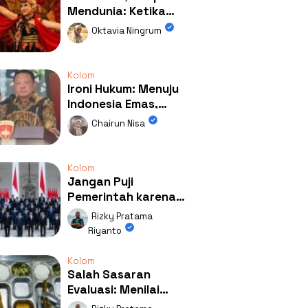
Mendunia: Ketika
Kolaborasi
Oktavia Ningrum
Mengubah Wajah
Kemiren
Kolom
Ironi Hukum: Menuju
Indonesia Emas,
Ternyata Emasnya
Chairun Nisa
Ada di Rumah Febrie!
Kolom
Jangan Puji
Pemerintah karena
Kerja: Mengapa
Rizky Pratama
Publik Begitu Mudah
Riyanto
Terpesona?
Kolom
Salah Sasaran
Evaluasi: Menilai
Program MBG Lewat