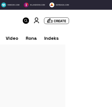
HIMEDIK.COM
IKLANDISINI.COM
SERBADA.COM
Video
Rona
Indeks