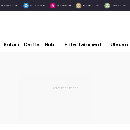
BOLATIMES.COM
HITEKNO.COM
DEWIKU.COM
MOBIMOTO.COM
GUIDEKU.COM
Kolom
Cerita
Hobi
Entertainment
Ulasan