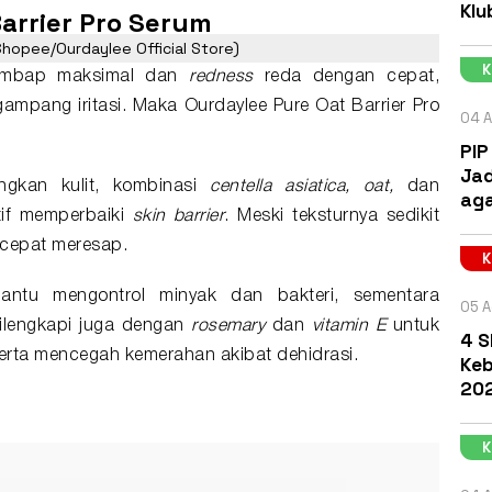
Klu
Barrier Pro Serum
Shopee/Ourdaylee Official Store)
embap
maksimal dan
redness
reda dengan cepat,
 gampang iritasi. Maka Ourdaylee Pure Oat Barrier Pro
04 A
PIP
Jad
ngkan kulit, kombinasi
centella asiatica, oat,
dan
aga
tif memperbaiki
skin barrier
. Meski teksturnya sedikit
 cepat meresap.
ntu mengontrol minyak dan bakteri, sementara
05 A
lengkapi juga dengan
rosemary
dan
vitamin E
untuk
4 S
 serta mencegah kemerahan akibat dehidrasi.
Keb
202