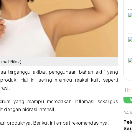
hail Nilov)
bisa terganggu akibat penggunaan bahan aktif yang
produk. Hal ini sering memicu reaksi kulit seperti
TE
rasi.
B
erum
yang mampu meredakan inflamasi sekaligus
 dengan hidrasi intensif.
04 A
Pel
ri produknya, Berikut ini empat rekomendasinya.
Say