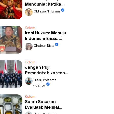
Mendunia: Ketika
Kolaborasi
Oktavia Ningrum
Mengubah Wajah
Kemiren
Kolom
Ironi Hukum: Menuju
Indonesia Emas,
Ternyata Emasnya
Chairun Nisa
Ada di Rumah Febrie!
Kolom
Jangan Puji
Pemerintah karena
Kerja: Mengapa
Rizky Pratama
Publik Begitu Mudah
Riyanto
Terpesona?
Kolom
Salah Sasaran
Evaluasi: Menilai
Program MBG Lewat