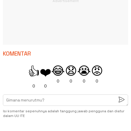
KOMENTAR
😂
😧
😭
😡
👍
❤️
0
0
0
0
0
0
Isi komentar sepenuhnya adalah tanggung jawab pengguna dan diatur
dalam UU ITE