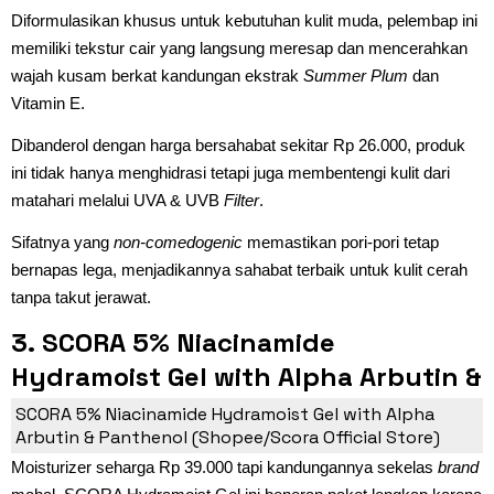
Diformulasikan khusus untuk kebutuhan kulit muda, pelembap ini
memiliki tekstur cair yang langsung meresap dan mencerahkan
wajah kusam berkat kandungan ekstrak
Summer Plum
dan
Vitamin E.
Dibanderol dengan harga bersahabat sekitar Rp 26.000, produk
ini tidak hanya menghidrasi tetapi juga membentengi kulit dari
matahari melalui UVA & UVB
Filter
.
Sifatnya yang
non-comedogenic
memastikan pori-pori tetap
bernapas lega, menjadikannya sahabat terbaik untuk kulit cerah
tanpa takut jerawat.
3. SCORA 5% Niacinamide
Hydramoist Gel with Alpha Arbutin &
Panthenol
SCORA 5% Niacinamide Hydramoist Gel with Alpha
Arbutin & Panthenol (Shopee/Scora Official Store)
Moisturizer seharga Rp 39.000 tapi kandungannya sekelas
brand