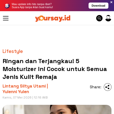
×
Mau update info hits tanpa ribet?
Download
Suara App tanpa iklan buat kamu!
Lifestyle
Ringan dan Terjangkau! 5
Moisturizer Ini Cocok untuk Semua
Jenis Kulit Remaja
Lintang Siltya Utami |
Share:
Yulenni Yulen
Kamis, 07 Mei 2026 | 12:18 WIB