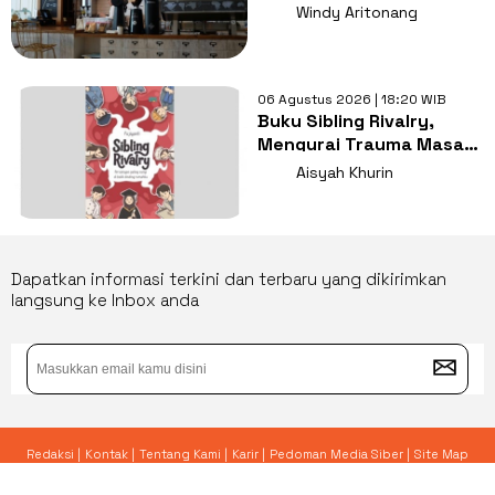
Nugas di Kos
Windy Aritonang
06 Agustus 2026 | 18:20 WIB
Buku Sibling Rivalry,
Mengurai Trauma Masa
Kecil dan Persaingan
Aisyah Khurin
Antarsaudara
Dapatkan informasi terkini dan terbaru yang dikirimkan
langsung ke Inbox anda
Redaksi |
Kontak |
Tentang Kami |
Karir |
Pedoman Media Siber |
Site Map
© 2026 Yoursay.id - All Rights Reserved.