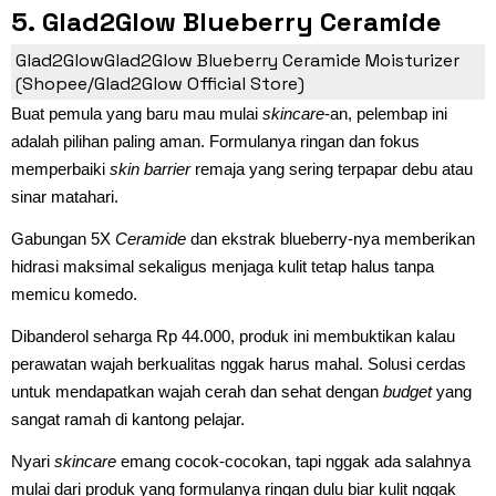
5. Glad2Glow Blueberry Ceramide
Moisturizer
Glad2GlowGlad2Glow Blueberry Ceramide Moisturizer
(Shopee/Glad2Glow Official Store)
Buat pemula yang baru mau mulai
skincare
-an, pelembap ini
adalah pilihan paling aman. Formulanya ringan dan fokus
memperbaiki
skin barrier
remaja yang sering terpapar debu atau
sinar matahari.
Gabungan 5X
Ceramide
dan ekstrak blueberry-nya memberikan
hidrasi maksimal sekaligus menjaga kulit tetap halus tanpa
memicu komedo.
Dibanderol seharga Rp 44.000, produk ini membuktikan kalau
perawatan wajah berkualitas nggak harus mahal. Solusi cerdas
untuk mendapatkan wajah cerah dan sehat dengan
budget
yang
sangat ramah di kantong pelajar.
Nyari
skincare
emang cocok-cocokan, tapi nggak ada salahnya
mulai dari produk yang formulanya ringan dulu biar kulit nggak