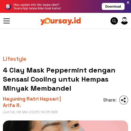
×
Mau update info hits tanpa ribet?
Download
Suara App tanpa iklan buat kamu!
Lifestyle
4 Clay Mask Peppermint dengan
Sensasi Cooling untuk Hempas
Minyak Membandel
Hayuning Ratri Hapsari |
Share:
Arifa R.
Jum'at, 08 Mei 2026 | 14:05 WIB