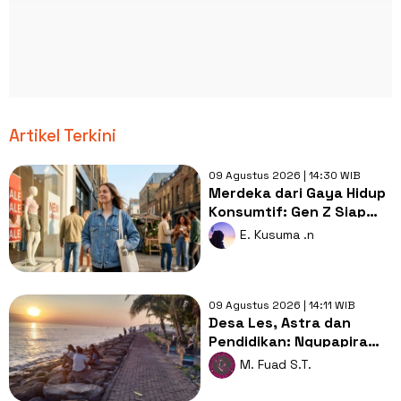
Artikel Terkini
09 Agustus 2026 | 14:30 WIB
Merdeka dari Gaya Hidup
Konsumtif: Gen Z Siap
Tinggalkan Budaya
E. Kusuma .n
Checkout?
09 Agustus 2026 | 14:11 WIB
Desa Les, Astra dan
Pendidikan: Ngupapira
Kearifan Lokal hingga
M. Fuad S.T.
Aksi Nyata yang
Selangkah Mendahului