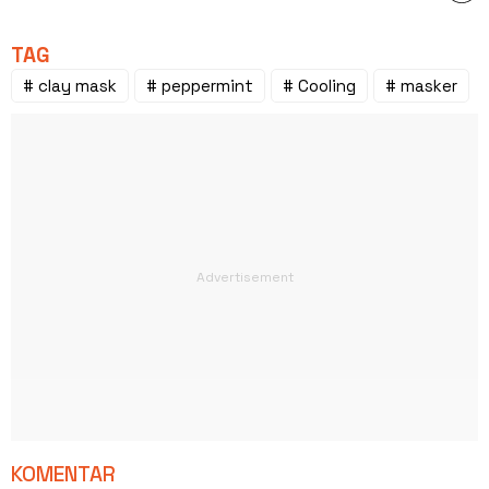
TAG
# clay mask
# peppermint
# Cooling
# masker
KOMENTAR