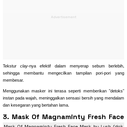
Tekstur
clay
-nya efektif dalam menyerap sebum berlebih,
sehingga membantu mengecilkan tampilan pori-pori yang
membesar.
Menggunakan masker ini terasa seperti memberikan "detoks"
instan pada wajah, meninggalkan sensasi bersih yang mendalam
dan kesegaran yang bertahan lama.
3. Mask Of Magnaminty Fresh Face
Mask by Lush
Mask Of Magnaminty Fresh Face Mask by Lush (dok.