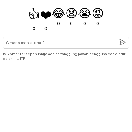
😂
😧
😭
😡
👍
❤️
0
0
0
0
0
0
Isi komentar sepenuhnya adalah tanggung jawab pengguna dan diatur
dalam UU ITE