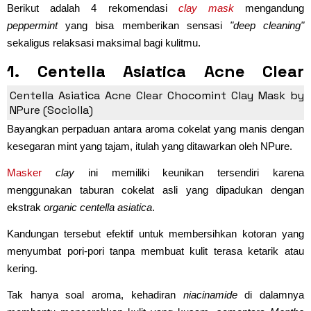
Berikut adalah 4 rekomendasi
clay mask
mengandung
peppermint
yang bisa memberikan sensasi
"deep cleaning"
sekaligus relaksasi maksimal bagi kulitmu.
1. Centella Asiatica Acne Clear
Chocomint Clay Mask by NPure
Centella Asiatica Acne Clear Chocomint Clay Mask by
NPure (Sociolla)
Bayangkan perpaduan antara aroma cokelat yang manis dengan
kesegaran mint yang tajam, itulah yang ditawarkan oleh NPure.
Masker
clay
ini memiliki keunikan tersendiri karena
menggunakan taburan cokelat asli yang dipadukan dengan
ekstrak
organic centella asiatica
.
Kandungan tersebut efektif untuk membersihkan kotoran yang
menyumbat pori-pori tanpa membuat kulit terasa ketarik atau
kering.
Tak hanya soal aroma, kehadiran
niacinamide
di dalamnya