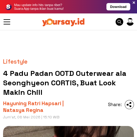
×
Mau update info hits tanpa ribet?
Download
Suara App tanpa iklan buat kamu!
Lifestyle
4 Padu Padan OOTD Outerwear ala
Seonghyeon CORTIS, Buat Look
Makin Chill
Hayuning Ratri Hapsari |
Share:
Natasya Regina
Jum'at, 08 Mei 2026 | 15:10 WIB