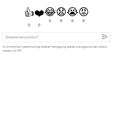
😂
😧
😭
😡
👍
❤️
0
0
0
0
0
0
Isi komentar sepenuhnya adalah tanggung jawab pengguna dan diatur
dalam UU ITE