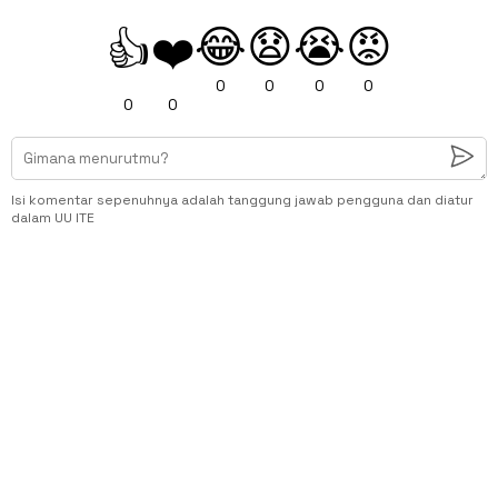
😂
😧
😭
😡
👍
❤️
0
0
0
0
0
0
Isi komentar sepenuhnya adalah tanggung jawab pengguna dan diatur
dalam UU ITE