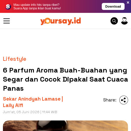
×
Mau update info hits tanpa ribet?
Download
Suara App tanpa iklan buat kamu!
Lifestyle
6 Parfum Aroma Buah-Buahan yang
Segar dan Cocok Dipakai Saat Cuaca
Panas
Sekar Anindyah Lamase |
Share:
Laily Alfi
Jum'at, 05 Juni 2026 | 11:44 WIB