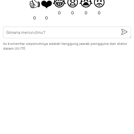
😂
😧
😭
😡
👍
❤️
0
0
0
0
0
0
Isi komentar sepenuhnya adalah tanggung jawab pengguna dan diatur
dalam UU ITE