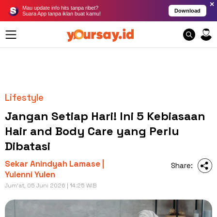
×
Mau update info hits tanpa ribet?
Download
Suara App tanpa iklan buat kamu!
Lifestyle
Jangan Setiap Hari! Ini 5 Kebiasaan
Hair and Body Care yang Perlu
Dibatasi
Sekar Anindyah Lamase |
Share:
Yulenni Yulen
Jum'at, 05 Juni 2026 | 14:25 WIB