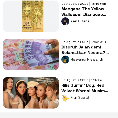
05 Agustus 2026 | 18:45 WIB
Mengapa The Yellow
Wallpaper Dianggap
Karya Sastra dengan
Ken Hitana
Kritik Feminisme?
05 Agustus 2026 | 17:52 WIB
Disuruh Jajan demi
Selamatkan Negara?
Dompet Kita: Giliran Gue
Riswandi Riswandi
Lagi?
05 Agustus 2026 | 17:40 WIB
Rilis Surfin' Boy, Red
Velvet Warnai Musim
Panas dengan Suasana
Fitri Suciati
Romantis