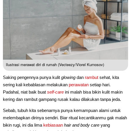
Ilustrasi merawat diri di rumah (Vecteezy/Viorel Kurnosov)
Saking pengennya punya kulit
glowing
dan
rambut
sehat, kita
sering kali kebablasan melakukan
perawatan
setiap hari.
Padahal, niat baik buat
self-care
ini malah bisa bikin kulit makin
kering dan rambut gampang rusak kalau dilakukan tanpa jeda.
Sebab, tubuh kita sebenarnya punya kemampuan alami untuk
melembapkan dirinya sendiri. Biar ritual kecantikanmu gak malah
bikin rugi, ini dia lima
kebiasaan
hair and body care
yang