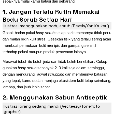
sebaiknya mulai kamu batasi dari sekarang.
1. Jangan Terlalu Rutin Memakai
Body Scrub Setiap Hari
Ilustrasi menggunakan body scrub (Pexels/Yan Krukau)
Gosok badan pakai
body scrub
setiap hari sebenarnya tidak perlu
dan malah bikin kulit stres. Gesekan fisik yang terlalu sering akan
membuat permukaan kulit menipis dan gampang sensitif
terhadap polusi maupun produk perawatan lainnya.
Merawat tubuh itu butuh jeda dan tidak boleh berlebihan. Cukup
gunakan
body scrub
sebanyak 2–3 kali saja dalam seminggu,
dengan mengurangi jadwal
scrubbing
dan memberinya batasan
yang tepat, kamu sudah menjaga ekosistem kulit tetap seimbang,
lembap, dan jauh lebih sehat.
2. Menggunakan Sabun Antiseptik
atau Antibakteri
Ilustrasi orang sedang mandi (Vecteezy/Tonefoto
grapher)