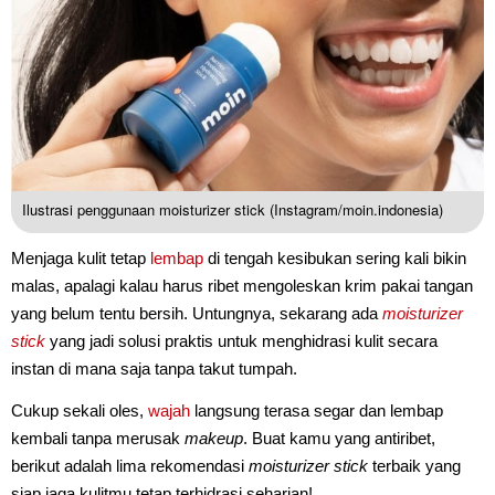
Ilustrasi penggunaan moisturizer stick (Instagram/moin.indonesia)
Menjaga kulit tetap
lembap
di tengah kesibukan sering kali bikin
malas, apalagi kalau harus ribet mengoleskan krim pakai tangan
yang belum tentu bersih. Untungnya, sekarang ada
moisturizer
stick
yang jadi solusi praktis untuk menghidrasi kulit secara
instan di mana saja tanpa takut tumpah.
Cukup sekali oles,
wajah
langsung terasa segar dan lembap
kembali tanpa merusak
makeup
. Buat kamu yang antiribet,
berikut adalah lima rekomendasi
moisturizer stick
terbaik yang
siap jaga kulitmu tetap terhidrasi seharian!