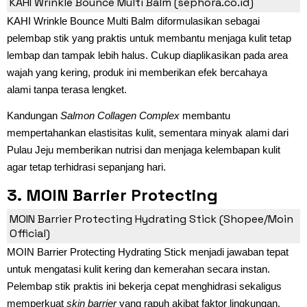
KAHI Wrinkle Bounce Multi Balm (sephora.co.id)
KAHI Wrinkle Bounce Multi Balm diformulasikan sebagai
pelembap stik yang praktis untuk membantu menjaga kulit tetap
lembap dan tampak lebih halus. Cukup diaplikasikan pada area
wajah yang kering, produk ini memberikan efek bercahaya
alami tanpa terasa lengket.
Kandungan
Salmon Collagen Complex
membantu
mempertahankan elastisitas kulit, sementara minyak alami dari
Pulau Jeju memberikan nutrisi dan menjaga kelembapan kulit
agar tetap terhidrasi sepanjang hari.
3. MOIN Barrier Protecting
Hydrating Stick
MOIN Barrier Protecting Hydrating Stick (Shopee/Moin
Official)
MOIN Barrier Protecting Hydrating Stick menjadi jawaban tepat
untuk mengatasi kulit kering dan kemerahan secara instan.
Pelembap stik praktis ini bekerja cepat menghidrasi sekaligus
memperkuat
skin barrier
yang rapuh akibat faktor lingkungan.