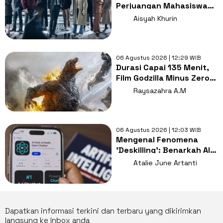
Perjuangan Mahasiswa
Hukum Membongkar
Aisyah Khurin
Misteri Pembunuhan
06 Agustus 2026 | 12:29 WIB
Durasi Capai 135 Menit,
Film Godzilla Minus Zero
Pecahkan Rekor
Raysazahra A.M
Franchise
06 Agustus 2026 | 12:03 WIB
Mengenal Fenomena
'Deskilling': Benarkah AI
Perlahan Menurunkan
Atalie June Artanti
Keterampilan Berpikir
Manusia?
Dapatkan informasi terkini dan terbaru yang dikirimkan
langsung ke Inbox anda