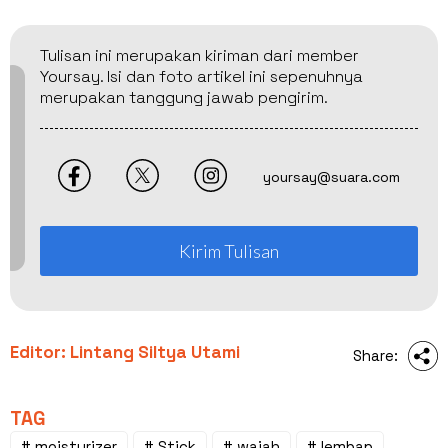
Tulisan ini merupakan kiriman dari member
Yoursay. Isi dan foto artikel ini sepenuhnya
merupakan tanggung jawab pengirim.
yoursay@suara.com
Kirim Tulisan
Editor: Lintang Siltya Utami
Share:
TAG
# moisturizer
# Stick
# wajah
# lembap