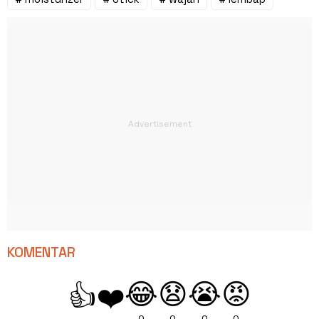
KOMENTAR
😂
😧
😭
😡
👍
❤️
0
0
0
0