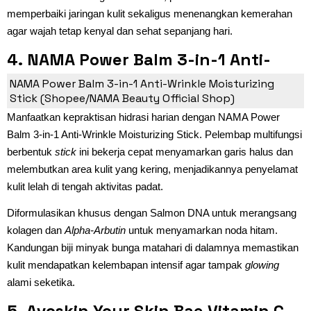
memperbaiki jaringan kulit sekaligus menenangkan kemerahan
agar wajah tetap kenyal dan sehat sepanjang hari.
4. NAMA Power Balm 3-in-1 Anti-
Wrinkle Moisturizing Stick
NAMA Power Balm 3-in-1 Anti-Wrinkle Moisturizing
Stick (Shopee/NAMA Beauty Official Shop)
Manfaatkan kepraktisan hidrasi harian dengan NAMA Power
Balm 3-in-1 Anti-Wrinkle Moisturizing Stick. Pelembap multifungsi
berbentuk
stick
ini bekerja cepat menyamarkan garis halus dan
melembutkan area kulit yang kering, menjadikannya penyelamat
kulit lelah di tengah aktivitas padat.
Diformulasikan khusus dengan Salmon DNA untuk merangsang
kolagen dan
Alpha-Arbutin
untuk menyamarkan noda hitam.
Kandungan biji minyak bunga matahari di dalamnya memastikan
kulit mendapatkan kelembapan intensif agar tampak
glowing
alami seketika.
5. Avoskin Your Skin Bae Vitamin C