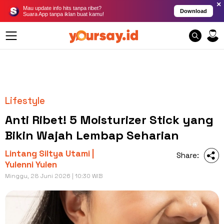
×
Mau update info hits tanpa ribet?
Download
Suara App tanpa iklan buat kamu!
Lifestyle
Anti Ribet! 5 Moisturizer Stick yang
Bikin Wajah Lembap Seharian
Lintang Siltya Utami |
Share:
Yulenni Yulen
Minggu, 28 Juni 2026 | 10:30 WIB