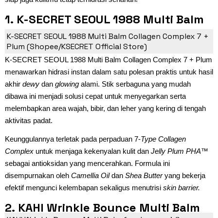
1. K-SECRET SEOUL 1988 Multi Balm
Collagen Complex 7 + Plum
K-SECRET SEOUL 1988 Multi Balm Collagen Complex 7 +
Plum (Shopee/KSECRET Official Store)
K-SECRET SEOUL 1988 Multi Balm Collagen Complex 7 + Plum
menawarkan hidrasi instan dalam satu polesan praktis untuk hasil
akhir
dewy
dan
glowing
alami. Stik serbaguna yang mudah
dibawa ini menjadi solusi cepat untuk menyegarkan serta
melembapkan area wajah, bibir, dan leher yang kering di tengah
aktivitas padat.
Keunggulannya terletak pada perpaduan 7-
Type Collagen
Complex
untuk menjaga kekenyalan kulit dan
Jelly Plum PHA™
sebagai antioksidan yang mencerahkan. Formula ini
disempurnakan oleh
Camellia Oil
dan
Shea Butter
yang bekerja
efektif mengunci kelembapan sekaligus menutrisi
skin barrier.
2. KAHI Wrinkle Bounce Multi Balm