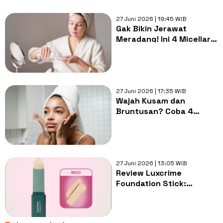
27 Juni 2026 | 19:45 WIB
Gak Bikin Jerawat
Meradang! Ini 4 Micellar
Water untuk Kulit Acne-
Prone
27 Juni 2026 | 17:35 WIB
Wajah Kusam dan
Bruntusan? Coba 4
Exfoliating Face Wash
Murah Cuma Rp30
Ribuan!
27 Juni 2026 | 13:05 WIB
Review Luxcrime
Foundation Stick:
Coverage Tinggi, Ringan,
dan Sawo Matang
Approved