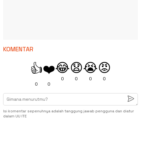
KOMENTAR
😂
😧
😭
😡
👍
❤️
0
0
0
0
0
0
Isi komentar sepenuhnya adalah tanggung jawab pengguna dan diatur
dalam UU ITE