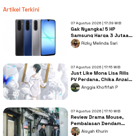
Artikel Terkini
07 Agustus 2026 | 17:39 WIB
Gak Nyangka! 5 HP
Samsung Harga 3 Jutaan
Ini Sudah Dapat RAM 8GB
Rizky Melinda Sari
dan Memori 256GB
07 Agustus 2026 | 17:15 WIB
Just Like Mona Lisa Rilis
PV Perdana, Chika Anzai
Isi Suara Karakter Utama
Anggia Khofifah P
07 Agustus 2026 | 17:10 WIB
Review Drama Mouse,
Pembalasan Dendam
yang Menguak Sisi Kelam
Aisyah Khurin