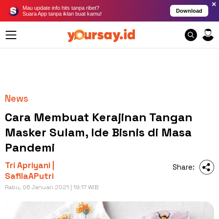
×
Mau update info hits tanpa ribet?
Download
Suara App tanpa iklan buat kamu!
News
Cara Membuat Kerajinan Tangan
Masker Sulam, Ide Bisnis di Masa
Pandemi
Tri Apriyani |
Share:
SafilaAPutri
Rabu, 06 Januari 2021 | 19:17 WIB