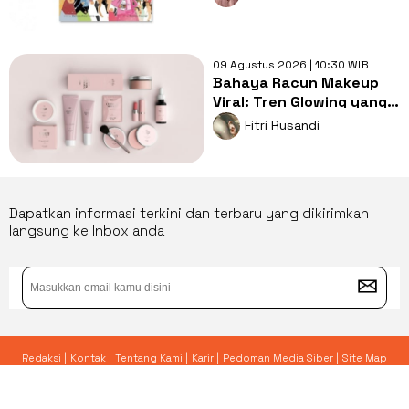
09 Agustus 2026 | 10:30 WIB
Bahaya Racun Makeup
Viral: Tren Glowing yang
Merusak Kulit Wajah
Fitri Rusandi
Dapatkan informasi terkini dan terbaru yang dikirimkan
langsung ke Inbox anda
Redaksi |
Kontak |
Tentang Kami |
Karir |
Pedoman Media Siber |
Site Map
© 2026 Yoursay.id - All Rights Reserved.