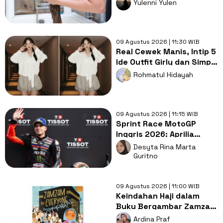
Tahan Lama
Yulenni Yulen
09 Agustus 2026 | 11:30 WIB
Real Cewek Manis, Intip 5
Ide Outfit Girly dan Simpel
ala Chae SooBin!
Rohmatul Hidayah
09 Agustus 2026 | 11:15 WIB
Sprint Race MotoGP
Inggris 2026: Aprilia
Tampil Dominan, Ducati
Desyta Rina Marta
Kesulitan
Guritno
09 Agustus 2026 | 11:00 WIB
Keindahan Haji dalam
Buku Bergambar Zamzam
for Everyone
Ardina Praf