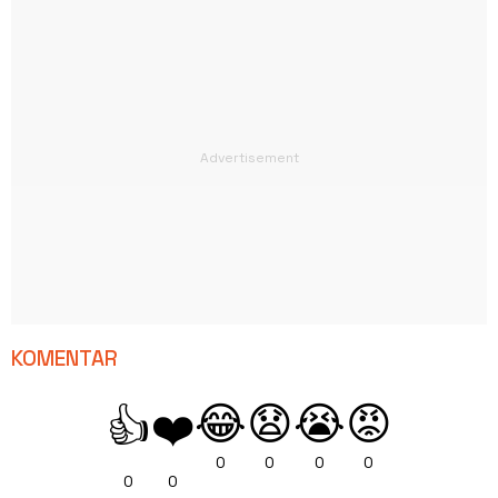
KOMENTAR
😂
😧
😭
😡
👍
❤️
0
0
0
0
0
0