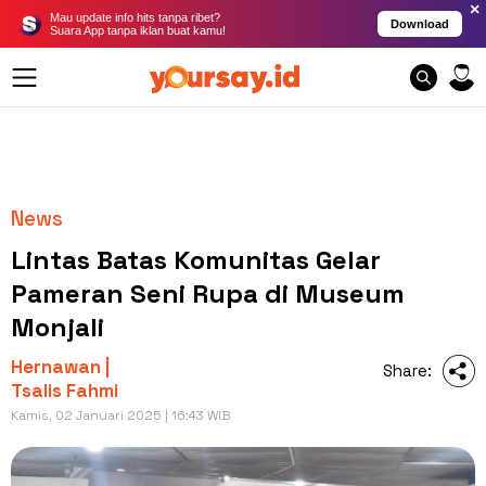
×
Mau update info hits tanpa ribet?
Download
Suara App tanpa iklan buat kamu!
News
Lintas Batas Komunitas Gelar
Pameran Seni Rupa di Museum
Monjali
Hernawan |
Share:
Tsalis Fahmi
Kamis, 02 Januari 2025 | 16:43 WIB