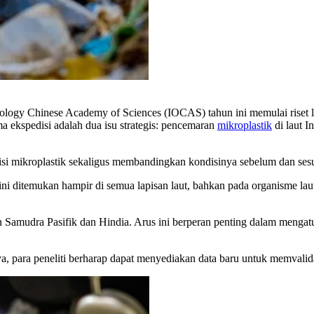
nology Chinese Academy of Sciences (IOCAS) tahun ini memulai riset l
ekspedisi adalah dua isu strategis: pencemaran
mikroplastik
di laut I
isi mikroplastik sekaligus membandingkan kondisinya sebelum dan se
tik kini ditemukan hampir di semua lapisan laut, bahkan pada organism
an Samudra Pasifik dan Hindia. Arus ini berperan penting dalam mengat
inya, para peneliti berharap dapat menyediakan data baru untuk memval