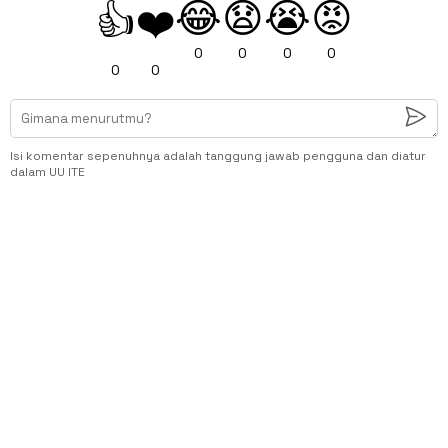
😂
😧
😭
😡
👍
❤️
0
0
0
0
0
0
Isi komentar sepenuhnya adalah tanggung jawab pengguna dan diatur
dalam UU ITE