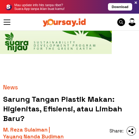
×
Mau update info hits tanpa ribet?
Download
Suara App tanpa iklan buat kamu!
News
Sarung Tangan Plastik Makan:
Higienitas, Efisiensi, atau Limbah
Baru?
M. Reza Sulaiman |
Share:
Yayang Nanda Budiman