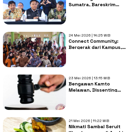
Sumatra, Bareskrim
Periksa Bukti Sutet
Putus di Jambi
24 Mei 2026 | 14:25 WIB
Connect Community:
Bergerak dari Kampus,
Berdampak bagi Remaja
Desa
23 Mei 2026 | 13:15 WIB
Bengawan Kamto
Melawan, Dissenting
Opinion Hakim Sebut Tak
Ada Niat Jahat di Kasus
PT PAL
21 Mei 2026 | 11:22 WIB
Nikmati Sambal Seruit