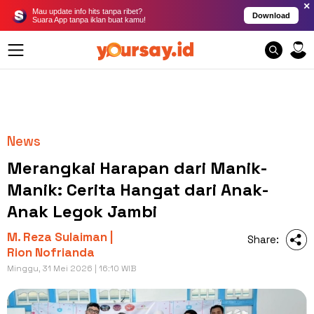
×
Mau update info hits tanpa ribet?
Download
Suara App tanpa iklan buat kamu!
News
Merangkai Harapan dari Manik-
Manik: Cerita Hangat dari Anak-
Anak Legok Jambi
M. Reza Sulaiman |
Share:
Rion Nofrianda
Minggu, 31 Mei 2026 | 16:10 WIB