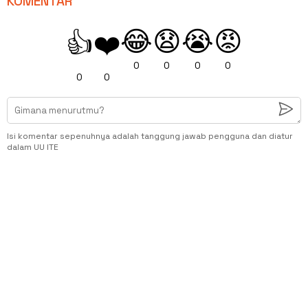
KOMENTAR
😂
😧
😭
😡
👍
❤️
0
0
0
0
0
0
Isi komentar sepenuhnya adalah tanggung jawab pengguna dan diatur
dalam UU ITE