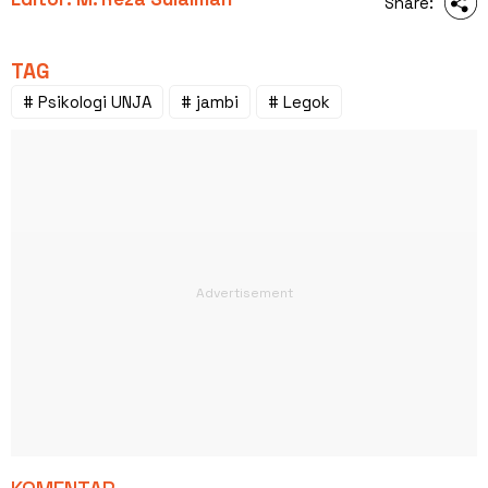
Share:
TAG
# Psikologi UNJA
# jambi
# Legok