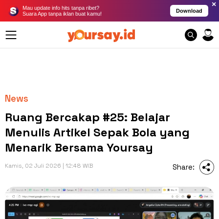
×
Mau update info hits tanpa ribet?
Download
Suara App tanpa iklan buat kamu!
News
Ruang Bercakap #25: Belajar
Menulis Artikel Sepak Bola yang
Menarik Bersama Yoursay
Kamis, 02 Juli 2026 | 12:48 WIB
Share: