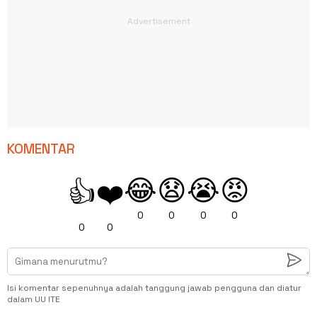
KOMENTAR
😂
😧
😭
😡
👍
❤️
0
0
0
0
0
0
Isi komentar sepenuhnya adalah tanggung jawab pengguna dan diatur
dalam UU ITE