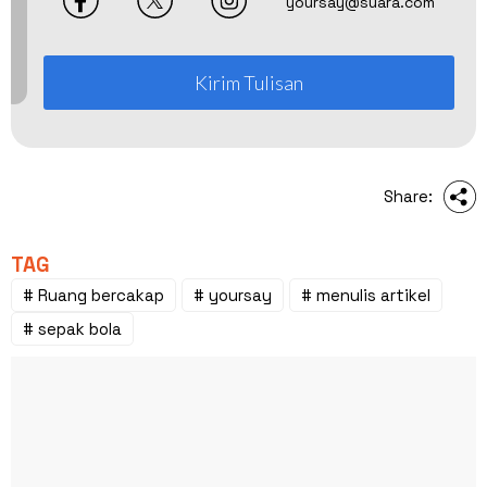
yoursay@suara.com
Kirim Tulisan
Share:
TAG
# Ruang bercakap
# yoursay
# menulis artikel
# sepak bola