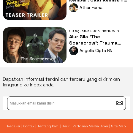
Merampas Kebebasan
Athar Farha
Cinta
09 Agustus 2026 | 15:10 WIB
Alur Gila 'The
Scarecrow': Trauma
Lama, Pembunuh
Angelia Cipta RN
Berantai dan Misteri
Gelap
Dapatkan informasi terkini dan terbaru yang dikirimkan
langsung ke Inbox anda
Redaksi |
Kontak |
Tentang Kami |
Karir |
Pedoman Media Siber |
Site Map