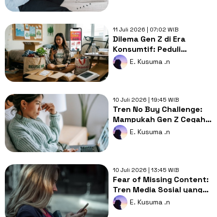
11 Juli 2026 | 07:02 WIB
Dilema Gen Z di Era
Konsumtif: Peduli
Lingkungan tapi Masih
E. Kusuma .n
Suka Flash Sale
10 Juli 2026 | 19:45 WIB
Tren No Buy Challenge:
Mampukah Gen Z Cegah
Keinginan Belanja
E. Kusuma .n
Impulsif?
10 Juli 2026 | 13:45 WIB
Fear of Missing Content:
Tren Media Sosial yang
Diam-diam Bikin Gen Z
E. Kusuma .n
Lelah