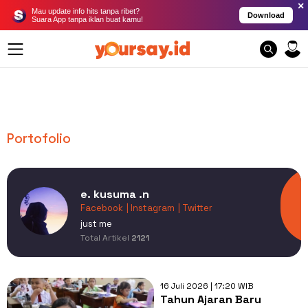
×
Mau update info hits tanpa ribet?
Download
Suara App tanpa iklan buat kamu!
Portofolio
e. kusuma .n
Facebook
| Instagram
| Twitter
just me
Total Artikel
2121
16 Juli 2026 | 17:20 WIB
Tahun Ajaran Baru