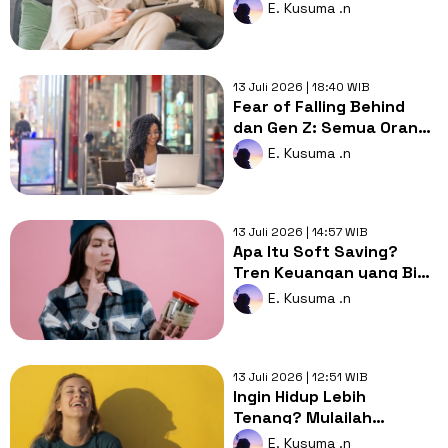
Pikiran pun Lebih Ringan
E. Kusuma .n
13 Juli 2026 | 18:40 WIB
Fear of Falling Behind
dan Gen Z: Semua Orang
Terlihat Sukses, Aku
E. Kusuma .n
Kapan?
13 Juli 2026 | 14:57 WIB
Apa Itu Soft Saving?
Tren Keuangan yang Bisa
Bikin Kamu Lebih Waras
E. Kusuma .n
13 Juli 2026 | 12:51 WIB
Ingin Hidup Lebih
Tenang? Mulailah
Menerapkan 'Micro Joy'
E. Kusuma .n