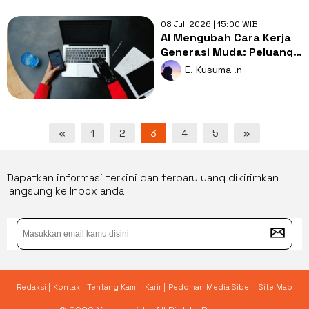
08 Juli 2026 | 15:00 WIB
AI Mengubah Cara Kerja
Generasi Muda: Peluang
atau Malah Ancaman?
E. Kusuma .n
«
1
2
3
4
5
»
Dapatkan informasi terkini dan terbaru yang dikirimkan
langsung ke Inbox anda
Redaksi |
Kontak |
Tentang Kami |
Karir |
Pedoman Media Siber |
Site Map