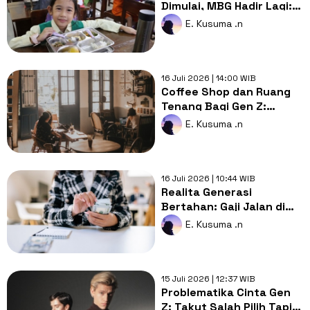
Dimulai, MBG Hadir Lagi:
Kritik Publik Kembali
E. Kusuma .n
Menggema?
16 Juli 2026 | 14:00 WIB
Coffee Shop dan Ruang
Tenang Bagi Gen Z:
Bukan Lagi Sekadar
E. Kusuma .n
Tempat Ngopi
16 Juli 2026 | 10:44 WIB
Realita Generasi
Bertahan: Gaji Jalan di
Tempat, Kebutuhan Lari
E. Kusuma .n
Kencang
15 Juli 2026 | 12:37 WIB
Problematika Cinta Gen
Z: Takut Salah Pilih Tapi