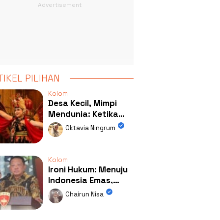
TIKEL PILIHAN
Kolom
Desa Kecil, Mimpi
Mendunia: Ketika
Kolaborasi
Oktavia Ningrum
Mengubah Wajah
Kemiren
Kolom
Ironi Hukum: Menuju
Indonesia Emas,
Ternyata Emasnya
Chairun Nisa
Ada di Rumah Febrie!