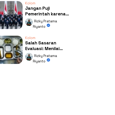
Kolom
Jangan Puji
Pemerintah karena
Kerja: Mengapa
Rizky Pratama
Publik Begitu Mudah
Riyanto
Terpesona?
Kolom
Salah Sasaran
Evaluasi: Menilai
Program MBG Lewat
Rizky Pratama
Respons Anak Itu
Riyanto
Absurd