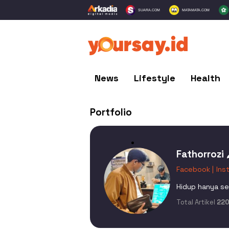
SUARA.COM
MATAMATA.COM
News
Lifestyle
Health
Portfolio
Fathorrozi 
Facebook |
Ins
Hidup hanya se
Total Artikel
22