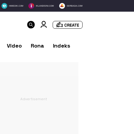
HIMEDIK.COM
IKLANDISINI.COM
SERBADA.COM
Video
Rona
Indeks