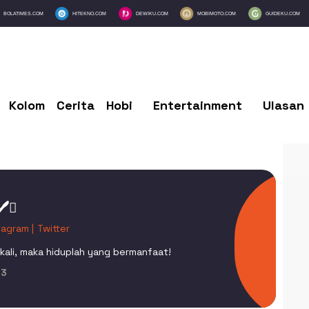
BOLATIMES.COM
HITEKNO.COM
DEWIKU.COM
MOBIMOTO.COM
GUIDEKU.COM
Kolom
Cerita
Hobi
Entertainment
Ulasan
️
tagram |
Twitter
kali, maka hiduplah yang bermanfaat!
03