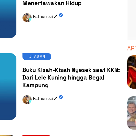
Menertawakan Hidup
Fathorrozi 🖊️
AR
ULASAN
Buku Kisah-Kisah Nyesek saat KKN:
Dari Lele Kuning hingga Begal
Kampung
Fathorrozi 🖊️