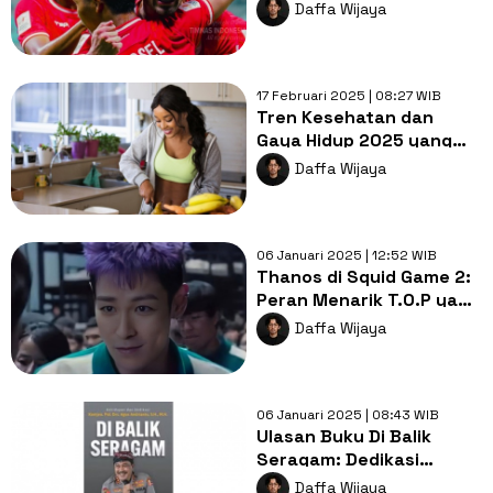
Kegagalan Timnas
Daffa Wijaya
Indonesia di Piala Asia U-
20 2025
17 Februari 2025 | 08:27 WIB
Tren Kesehatan dan
Gaya Hidup 2025 yang
Wajib Dicoba
Daffa Wijaya
06 Januari 2025 | 12:52 WIB
Thanos di Squid Game 2:
Peran Menarik T.O.P yang
Membuat Penonton
Daffa Wijaya
Terpukau
06 Januari 2025 | 08:43 WIB
Ulasan Buku Di Balik
Seragam: Dedikasi
Komjen. Pol. Drs. Agus
Daffa Wijaya