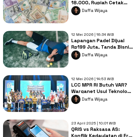
18.000, Rupiah Cetak
Rekor Terendah
Daffa Wijaya
Sepanjang Sejarah
12 Mei 2026 | 16:34 WIB
Lapangan Padel Dijual
Rp199 Juta, Tanda Bisnis
Gaya Hidup Urban Mulai
Daffa Wijaya
Kolaps?
12 Mei 2026 | 14:53 WIB
LCC MPR RI Butuh VAR?
Warganet Usul Teknologi
untuk Hindari
Daffa Wijaya
Kecurangan Juri
23 April 2025 | 10:01 WIB
QRIS vs Raksasa AS:
Konflik Kedaulatan di Era