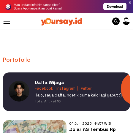
×
Mau update info hits tanpa ribet?
Download
Suara App tanpa iklan buat kamu!
Portofolio
Daffa Wijaya
Facebook
| Instagram
| Twitter
Halo, saya daffa. ngetik cuma kalo lagi gabut :)
Total Artikel
10
04 Juni 2026 | 14:57 WIB
Dolar AS Tembus Rp