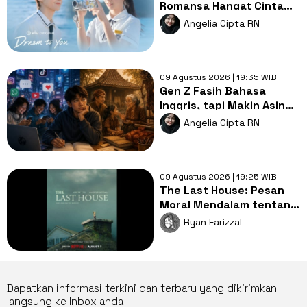
Romansa Hangat Cinta
Pertama, Luka dan
Angelia Cipta RN
Impian
09 Agustus 2026 | 19:35 WIB
Gen Z Fasih Bahasa
Inggris, tapi Makin Asing
dengan Bahasa Ibu,
Angelia Cipta RN
Mengapa?
09 Agustus 2026 | 19:25 WIB
The Last House: Pesan
Moral Mendalam tentang
Hubungan Manusia dan
Ryan Farizzal
Alam
Dapatkan informasi terkini dan terbaru yang dikirimkan
langsung ke Inbox anda