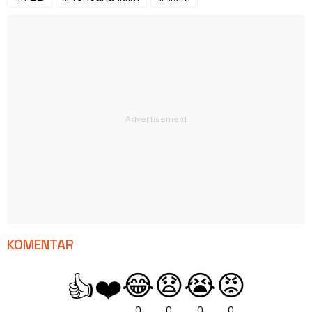
KOMENTAR
😂
😧
😭
😡
👍
❤️
0
0
0
0