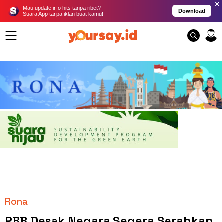
×
Mau update info hits tanpa ribet?
Download
Suara App tanpa iklan buat kamu!
Rona
PBB Desak Negara Segera Serahkan