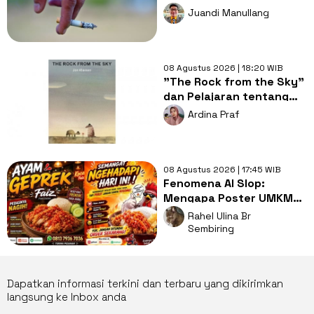
Rokok Sembarangan di
Juandi Manullang
Musim Kemarau
08 Agustus 2026 | 18:20 WIB
"The Rock from the Sky"
dan Pelajaran tentang
Berani Menghadapi
Ardina Praf
Perubahan
08 Agustus 2026 | 17:45 WIB
Fenomena AI Slop:
Mengapa Poster UMKM
Makin Seragam dan Bikin
Rahel Ulina Br
Kita Bosan?
Sembiring
Dapatkan informasi terkini dan terbaru yang dikirimkan
langsung ke Inbox anda