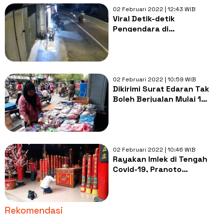
02 Februari 2022 | 12:43 WIB
Viral Detik-detik
Pengendara di
Yogyakarta Terpelanting
Usai Tabrak Motor yang
Parkir di Badan Jalan
02 Februari 2022 | 10:59 WIB
Dikirimi Surat Edaran Tak
Boleh Berjualan Mulai 1
Februari secara
Mendadak, PKL Malioboro
Kecewa
02 Februari 2022 | 10:46 WIB
Rayakan Imlek di Tengah
Covid-19, Pranoto
Kenang Kebersamaan
Keluarga Berkumpul di
Jogja
Rekomendasi