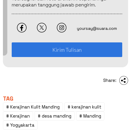
merupakan tanggung jawab pengirim.
yoursay@suara.com
Kirim Tulisan
Share:
TAG
# Kerajinan Kulit Manding
# kerajinan kulit
# Kerajinan
# desa manding
# Manding
# Yogyakarta