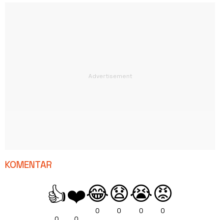
KOMENTAR
😂
😧
😭
😡
👍
❤️
0
0
0
0
0
0