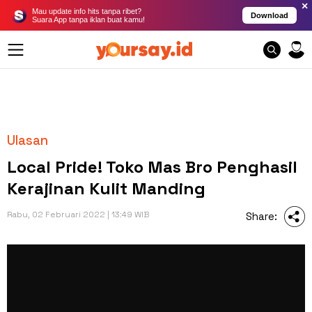
×
Mau update info hits tanpa ribet?
Download
Suara App tanpa iklan buat kamu!
Ulasan
Local Pride! Toko Mas Bro Penghasil
Kerajinan Kulit Manding
Rabu, 02 Februari 2022 | 13:49 WIB
Share: