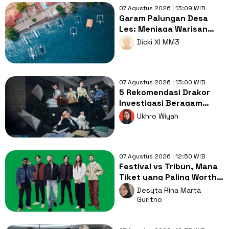
07 Agustus 2026 | 13:09 WIB
Garam Palungan Desa
Les: Menjaga Warisan
Leluhur di Bawah
Dicki XI MM3
Matahari Bali Utara
07 Agustus 2026 | 13:00 WIB
5 Rekomendasi Drakor
Investigasi Beragam
Profesi dengan Kasus
Ukhro Wiyah
yang Seru
07 Agustus 2026 | 12:50 WIB
Festival vs Tribun, Mana
Tiket yang Paling Worth
It Buat Nonton Maroon
Desyta Rina Marta
5?
Guritno