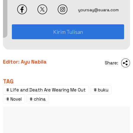
yoursay@suara.com
Kirim Tulisan
Editor: Ayu Nabila
Share:
TAG
# Life and Death Are Wearing Me Out
# buku
# Novel
# china