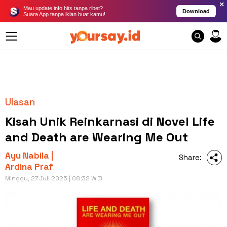
×
Mau update info hits tanpa ribet?
Download
Suara App tanpa iklan buat kamu!
Ulasan
Kisah Unik Reinkarnasi di Novel Life
and Death are Wearing Me Out
Ayu Nabila |
Share:
Ardina Praf
Minggu, 27 Juli 2025 | 08:32 WIB