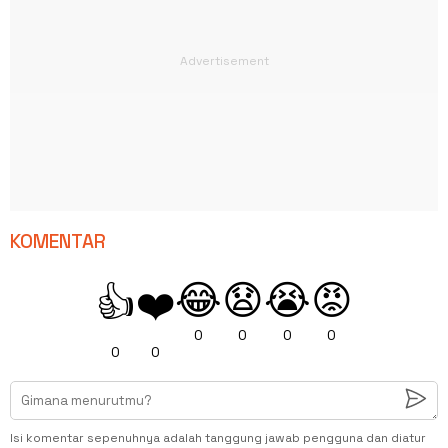
KOMENTAR
😂
😧
😭
😡
👍
❤️
0
0
0
0
0
0
Isi komentar sepenuhnya adalah tanggung jawab pengguna dan diatur