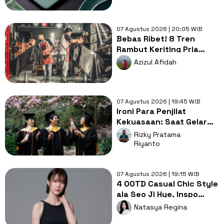
07 Agustus 2026 | 20:05 WIB
Bebas Ribet! 8 Tren
Rambut Keriting Pria
untuk Wajah Kotak yang
Azizul Afidah
Gampang Ditata
07 Agustus 2026 | 19:45 WIB
Ironi Para Penjilat
Kekuasaan: Saat Gelar
Akademis Kalah oleh
Rizky Pratama
Mental ABS
Riyanto
07 Agustus 2026 | 19:15 WIB
4 OOTD Casual Chic Style
ala Seo Ji Hye, Inspo
Gaya Ngampus Sampai
Natasya Regina
Ngantor!