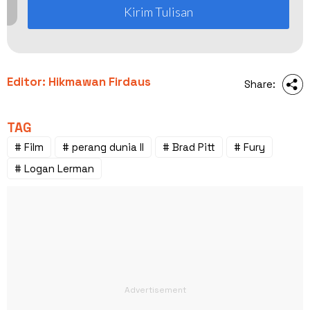
Kirim Tulisan
Editor: Hikmawan Firdaus
Share:
TAG
# Film
# perang dunia II
# Brad Pitt
# Fury
# Logan Lerman