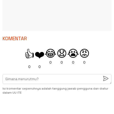
KOMENTAR
😂
😧
😭
😡
👍
❤️
0
0
0
0
0
0
Isi komentar sepenuhnya adalah tanggung jawab pengguna dan diatur
dalam UU ITE