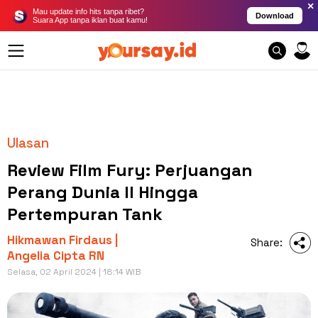
×
Mau update info hits tanpa ribet?
Download
Suara App tanpa iklan buat kamu!
Ulasan
Review Film Fury: Perjuangan
Perang Dunia II Hingga
Pertempuran Tank
Hikmawan Firdaus |
Share:
Angelia Cipta RN
Selasa, 02 April 2024 | 18:14 WIB