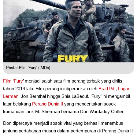
Poster Film 'Fury' (IMDb)
Film
‘
Fury
’ menjadi salah satu film perang terbaik yang dirilis
tahun 2014 lalu. Film perang ini diperankan oleh
Brad Pitt
,
Logan
Lerman
, Jon Bernthal hingga Shia LaBeouf. ‘Fury’ ini mengambil
latar belakang
Perang Dunia II
yang menceritakan sosok
komandan tank M. Sherman bernama Don Wardaddy Collier.
Don dipercaya menjadi sosok vital yang berhasil menembus
jantung pertahanan musuh dalam pertempuran di Perang Dunia II